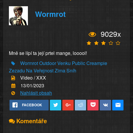
Wormrot
9029x
Mně se lípí ta její prtel mange, looool!
Wormrot
Outdoor
Venku
Public
Creampie
Zezadu
Na
Veřejnost
Zima
Sníh
Video / XXX
13/01/2023
Nahlásit obsah
FACEBOOK
Komentáře