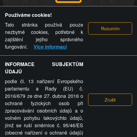
Provozovatel stránky si vyhrazuje právo odstranit fotografie,
Používáme cookies!
videa a komentáře. Osoba, které se toto opatření provozovatele
stránky týče, ani osoba, která umístila fotografii nebo video na
Tato stránka používá pouze
stránku, nemůže z důvodu odstranění fotografie, videa nebo
nezbytné cookies, potřebné k
komentáře pro výše uvedenou okolnost uplatnit vůči
zajištění jejího správného
provozovateli stránky žádný nárok na náhradu škody nebo
fungování.
Více informací
nemajetkové újmy.
INFORMACE SUBJEKTŮM
ZVRÁCENÝ.CZ - Svět není zvrácenej. To jen
ÚDAJŮ
ty lidi...
podle čl. 13 nařízení Evropského
parlamentu a Rady (EU) č.
2016/679 ze dne 27. dubna 2016 o
ochraně fyzických osob při
zpracovávání osobních údajů a o
ZVRÁCENÝ.CZ
volném pohybu takovýchto údajů,
jímž se ruší směrnice č. 95/46/ES
PRAVIDLA A PODMÍNKY
GDPR
COOKIES
(obecné nařízení o ochraně údajů)