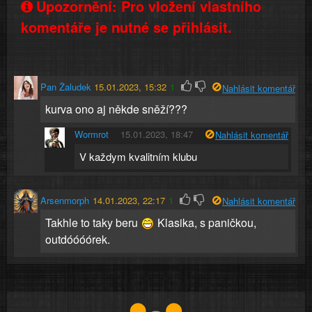
Upozornění: Pro vložení vlastního
komentáře je nutné se přihlásit.
Pan Žaludek
15.01.2023, 15:32
1
Nahlásit komentář
kurva ono aj někde sněží???
Wormrot
15.01.2023, 18:47
Nahlásit komentář
V každym kvalitním klubu
Arsenmorph
14.01.2023, 22:17
1
Nahlásit komentář
Takhle to taky beru
Klasika, s paničkou,
outdóóóórek.