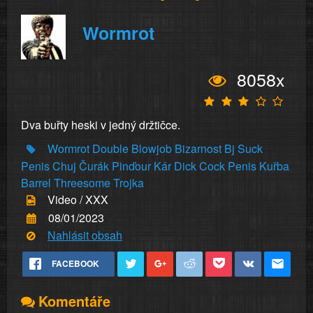
Wormrot
8058x
Dva buřty heski v jedný držtičce.
Wormrot
Double
Blowjob
Bizarnost
Bj
Suck
Penis
Chuj
Čurák
Pinďour
Kár
Dick
Cock
Penis
Kuřba
Barrel
Threesome
Trojka
Video / XXX
08/01/2023
Nahlásit obsah
FACEBOOK
Komentáře