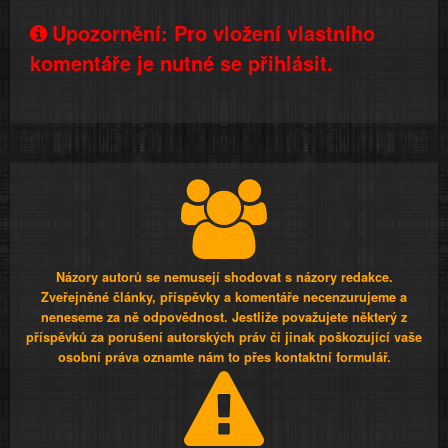
Upozornění: Pro vložení vlastního
komentáře je nutné se přihlásit.
Názory autorů se nemusejí shodovat s názory redakce.
Zveřejněné články, příspěvky a komentáře necenzurujeme a
neneseme za ně odpovědnost. Jestliže považujete některý z
příspěvků za porušení autorských práv či jinak poškozující vaše
osobní práva oznamte nám to přes kontaktní formulář.