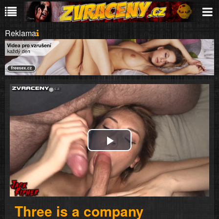
Reklama
Play
Video
Three is a company