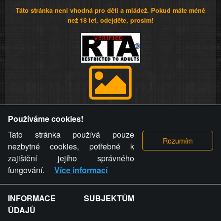
Táto stránka není vhodná pro děti a mládež. Pokud máte méně
než 18 let, odejděte, prosím!
Provozovatel stránky si vyhrazuje právo odstranit fotografie,
Používáme cookies!
videa a komentáře. Osoba, které se toto opatření provozovatele
stránky týče, ani osoba, která umístila fotografii nebo video na
Tato stránka používá pouze
stránku, nemůže z důvodu odstranění fotografie, videa nebo
nezbytné cookies, potřebné k
komentáře pro výše uvedenou okolnost uplatnit vůči
zajištění jejího správného
provozovateli stránky žádný nárok na náhradu škody nebo
fungování.
Více informací
nemajetkové újmy.
INFORMACE SUBJEKTŮM
ZVRÁCENÝ.CZ - Svět není zvrácenej. To jen
ÚDAJŮ
ty lidi...