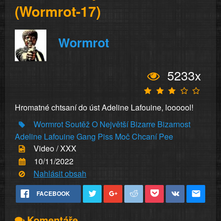
(Wormrot-17)
Wormrot
5233x
Hromatné chtsaní do úst Adeline Lafouine, loooool!
Wormrot
Soutěž
O
Největší
Bizarre
Bizarnost
Adeline
Lafouine
Gang
Piss
Moč
Chcaní
Pee
Video / XXX
10/11/2022
Nahlásit obsah
FACEBOOK
Komentáře