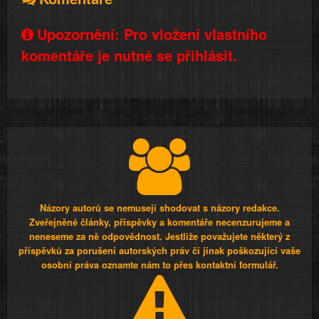
Upozornění: Pro vložení vlastního
komentáře je nutné se přihlásit.
Názory autorů se nemusejí shodovat s názory redakce.
Zveřejněné články, příspěvky a komentáře necenzurujeme a
neneseme za ně odpovědnost. Jestliže považujete některý z
příspěvků za porušení autorských práv či jinak poškozující vaše
osobní práva oznamte nám to přes kontaktní formulář.