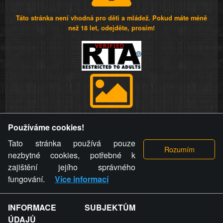
Táto stránka není vhodná pro děti a mládež. Pokud máte méně
než 18 let, odejděte, prosím!
Provozovatel stránky si vyhrazuje právo odstranit fotografie,
Používáme cookies!
videa a komentáře. Osoba, které se toto opatření provozovatele
stránky týče, ani osoba, která umístila fotografii nebo video na
Tato stránka používá pouze
stránku, nemůže z důvodu odstranění fotografie, videa nebo
nezbytné cookies, potřebné k
komentáře pro výše uvedenou okolnost uplatnit vůči
zajištění jejího správného
provozovateli stránky žádný nárok na náhradu škody nebo
fungování.
Více informací
nemajetkové újmy.
INFORMACE SUBJEKTŮM
ZVRÁCENÝ.CZ - Svět není zvrácenej. To jen
ÚDAJŮ