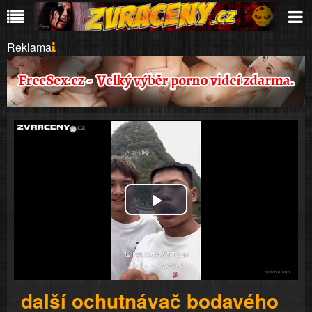
Reklama
Play
Video
další ochutnávač bodavého