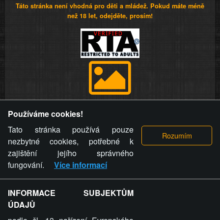
Táto stránka není vhodná pro děti a mládež. Pokud máte méně
než 18 let, odejděte, prosím!
Provozovatel stránky si vyhrazuje právo odstranit fotografie,
Používáme cookies!
videa a komentáře. Osoba, které se toto opatření provozovatele
stránky týče, ani osoba, která umístila fotografii nebo video na
Tato stránka používá pouze
stránku, nemůže z důvodu odstranění fotografie, videa nebo
nezbytné cookies, potřebné k
komentáře pro výše uvedenou okolnost uplatnit vůči
zajištění jejího správného
provozovateli stránky žádný nárok na náhradu škody nebo
fungování.
Více informací
nemajetkové újmy.
INFORMACE SUBJEKTŮM
ZVRÁCENÝ.CZ - Svět není zvrácenej. To jen
ÚDAJŮ
ty lidi...