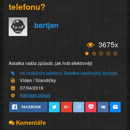
telefonu?
bartjan
3675x
Asiatka našla způsob, jak hrát efektivněji
na mobilním telefonu
Asiatka
neobvyklý způsob
Video / Srandičky
07/04/2019
Nahlásit obsah
FACEBOOK
Komentáře