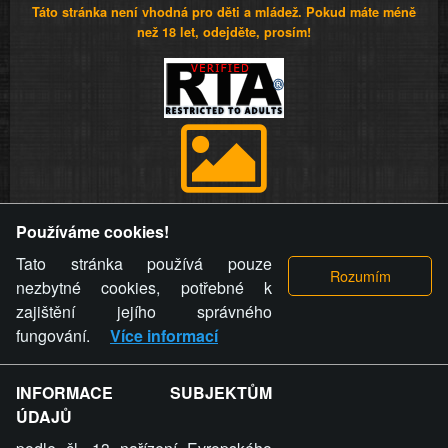
Táto stránka není vhodná pro děti a mládež. Pokud máte méně
než 18 let, odejděte, prosím!
Provozovatel stránky si vyhrazuje právo odstranit fotografie,
Používáme cookies!
videa a komentáře. Osoba, které se toto opatření provozovatele
stránky týče, ani osoba, která umístila fotografii nebo video na
Tato stránka používá pouze
stránku, nemůže z důvodu odstranění fotografie, videa nebo
nezbytné cookies, potřebné k
komentáře pro výše uvedenou okolnost uplatnit vůči
zajištění jejího správného
provozovateli stránky žádný nárok na náhradu škody nebo
fungování.
Více informací
nemajetkové újmy.
INFORMACE SUBJEKTŮM
ZVRÁCENÝ.CZ - Svět není zvrácenej. To jen
ÚDAJŮ
ty lidi...