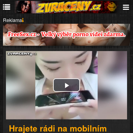
Reklama
Play
Video
Hrajete rádi na mobilním