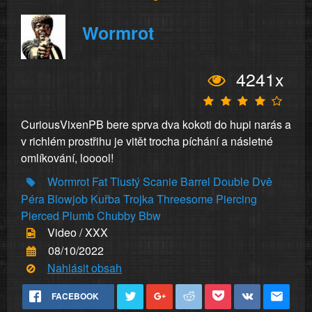
Wormrot
4241x
CuriousVixenPB bere sprva dva kokoti do hupi narás a
v richlém prostřihu je vitět trocha píchání a násletné
omlíkování, looool!
Wormrot
Fat
Tlustý
Scanie
Barrel
Double
Dvě
Péra
Blowjob
Kuřba
Trojka
Threesome
Piercing
Pierced
Plumb
Chubby
Bbw
Video / XXX
08/10/2022
Nahlásit obsah
FACEBOOK