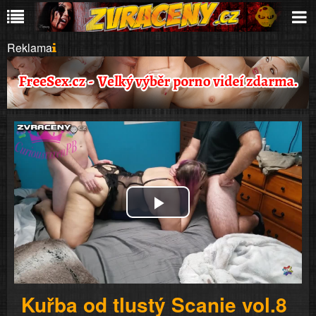
Reklama
Play
Video
Kuřba od tlustý Scanie vol.8