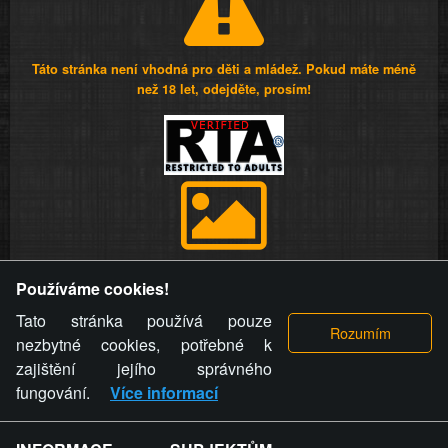
Táto stránka není vhodná pro děti a mládež. Pokud máte méně
než 18 let, odejděte, prosím!
Provozovatel stránky si vyhrazuje právo odstranit fotografie,
Používáme cookies!
videa a komentáře. Osoba, které se toto opatření provozovatele
stránky týče, ani osoba, která umístila fotografii nebo video na
Tato stránka používá pouze
stránku, nemůže z důvodu odstranění fotografie, videa nebo
nezbytné cookies, potřebné k
komentáře pro výše uvedenou okolnost uplatnit vůči
zajištění jejího správného
provozovateli stránky žádný nárok na náhradu škody nebo
fungování.
Více informací
nemajetkové újmy.