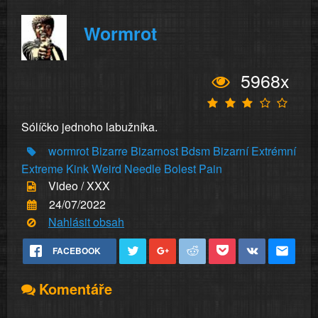
Wormrot
5968x
Sólíčko jednoho labužníka.
wormrot
Bizarre
Bizarnost
Bdsm
Bizarní
Extrémní
Extreme
Kink
Weird
Needle
Bolest
Pain
Video / XXX
24/07/2022
Nahlásit obsah
FACEBOOK
Komentáře