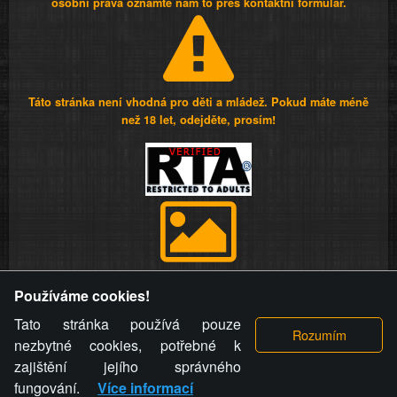
osobní práva oznamte nám to přes kontaktní formulář.
Táto stránka není vhodná pro děti a mládež. Pokud máte méně
než 18 let, odejděte, prosím!
Provozovatel stránky si vyhrazuje právo odstranit fotografie,
Používáme cookies!
videa a komentáře. Osoba, které se toto opatření provozovatele
stránky týče, ani osoba, která umístila fotografii nebo video na
Tato stránka používá pouze
stránku, nemůže z důvodu odstranění fotografie, videa nebo
nezbytné cookies, potřebné k
komentáře pro výše uvedenou okolnost uplatnit vůči
zajištění jejího správného
provozovateli stránky žádný nárok na náhradu škody nebo
fungování.
Více informací
nemajetkové újmy.