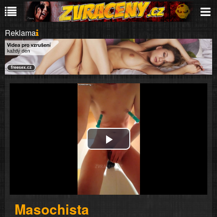
Reklama
Play
Video
Masochista