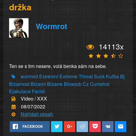
držka
Wormrot
14113x
Ten se s tim nesere, volá benka sám na sebe.
wormrot
Extrémní
Extreme
Throat
Suck
Kuřba
Bj
Bizarnost
Bizarní
Bizarre
Blowjob
Cz
Cumshot
Ejakulace
Facial
Video / XXX
08/07/2022
Nahlásit obsah
FACEBOOK