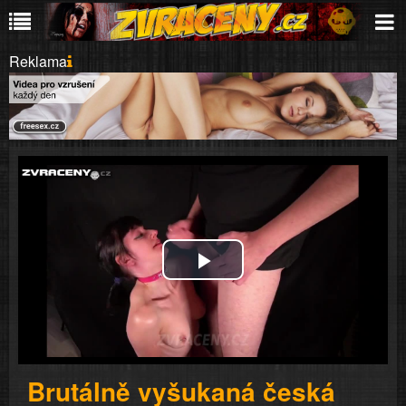
Reklama
Play
Video
Brutálně vyšukaná česká