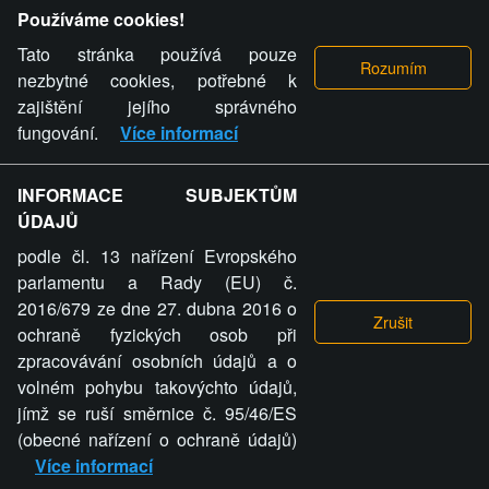
Provozovatel stránky si vyhrazuje právo odstranit fotografie,
Používáme cookies!
videa a komentáře. Osoba, které se toto opatření provozovatele
stránky týče, ani osoba, která umístila fotografii nebo video na
Tato stránka používá pouze
stránku, nemůže z důvodu odstranění fotografie, videa nebo
nezbytné cookies, potřebné k
komentáře pro výše uvedenou okolnost uplatnit vůči
zajištění jejího správného
provozovateli stránky žádný nárok na náhradu škody nebo
fungování.
Více informací
nemajetkové újmy.
INFORMACE SUBJEKTŮM
ZVRÁCENÝ.CZ - Svět není zvrácenej. To jen
ÚDAJŮ
ty lidi...
podle čl. 13 nařízení Evropského
parlamentu a Rady (EU) č.
2016/679 ze dne 27. dubna 2016 o
ochraně fyzických osob při
zpracovávání osobních údajů a o
ZVRÁCENÝ.CZ
volném pohybu takovýchto údajů,
jímž se ruší směrnice č. 95/46/ES
PRAVIDLA A PODMÍNKY
GDPR
COOKIES
(obecné nařízení o ochraně údajů)
Více informací