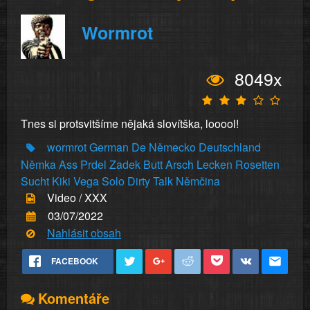
Wormrot
8049x
Tnes si protsvitšíme nějaká slovítška, looool!
wormrot
German
De
Německo
Deutschland
Němka
Ass
Prdel
Zadek
Butt
Arsch
Lecken
Rosetten
Sucht
Kiki
Vega
Solo
Dirty
Talk
Němčina
Video / XXX
03/07/2022
Nahlásit obsah
FACEBOOK
Komentáře