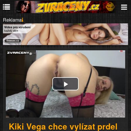
Reklama
Play
Video
Kiki Vega chce vylízat prdel