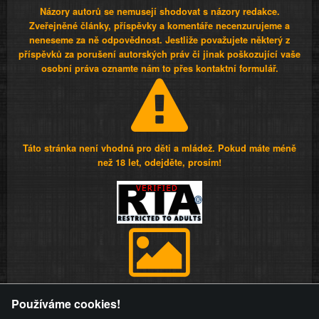
Názory autorů se nemusejí shodovat s názory redakce.
Zveřejněné články, příspěvky a komentáře necenzurujeme a
neneseme za ně odpovědnost. Jestliže považujete některý z
příspěvků za porušení autorských práv či jinak poškozující vaše
osobní práva oznamte nám to přes kontaktní formulář.
Táto stránka není vhodná pro děti a mládež. Pokud máte méně
než 18 let, odejděte, prosím!
Provozovatel stránky si vyhrazuje právo odstranit fotografie,
Používáme cookies!
videa a komentáře. Osoba, které se toto opatření provozovatele