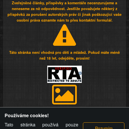
Zveřejněné články, příspěvky a komentáře necenzurujeme a
neneseme za ně odpovědnost. Jestliže považujete některý z
příspěvků za porušení autorských práv či jinak poškozující vaše
osobní práva oznamte nám to přes kontaktní formulář.
Táto stránka není vhodná pro děti a mládež. Pokud máte méně
než 18 let, odejděte, prosím!
Provozovatel stránky si vyhrazuje právo odstranit fotografie,
Používáme cookies!
videa a komentáře. Osoba, které se toto opatření provozovatele
stránky týče, ani osoba, která umístila fotografii nebo video na
Tato stránka používá pouze
stránku, nemůže z důvodu odstranění fotografie, videa nebo