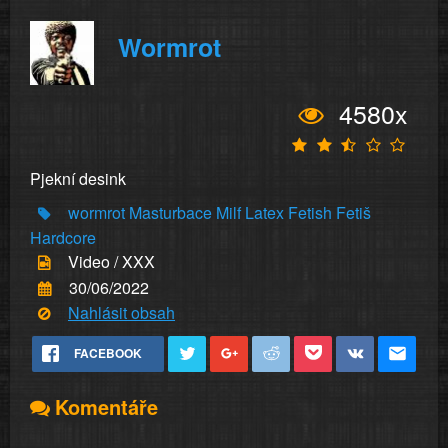
Wormrot
4580x
Pjekní desink
wormrot
Masturbace
Milf
Latex
Fetish
Fetiš
Hardcore
Video / XXX
30/06/2022
Nahlásit obsah
FACEBOOK
Komentáře