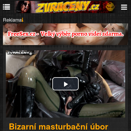
Reklama
Play
Video
Bizarní masturbační úbor