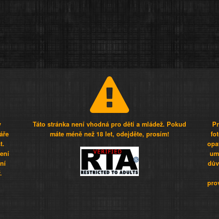
y
Táto stránka není vhodná pro děti a mládež. Pokud
Pr
áře
máte méně než 18 let, odejděte, prosím!
fo
t.
opa
šení
umí
ní
dův
.
pro