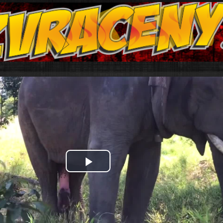
Play
Video