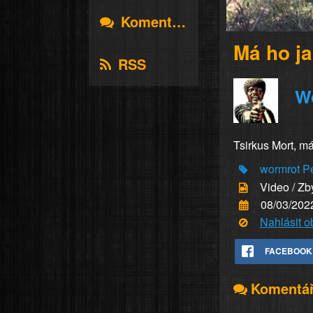
Komentáře
Má ho ja
RSS
W
Tsirkus Mort, mám
wormrot
P
Video / Zb
08/03/202
Nahlásit 
FACEBOOK
Komentá