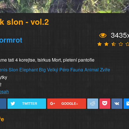
k slon - vol.2
3435
ormrot
e tati 4 korejtse, tsirkus Mort, pletení pantofle
enis
Slon
Elephant
Big
Velký
Péro
Fauna
Animal
Zvíře
ytky
2
obsah
TWITTER
GOOGLE+
ře