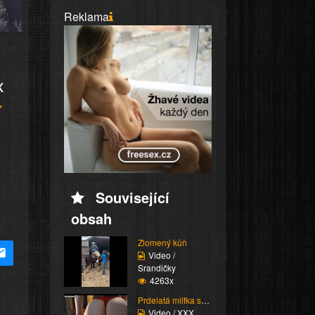
Reklama
x
Související
obsah
Zlomený kůň
Video /
Srandičky
4263x
Prdelatá milfka si ose...
Video / XXX