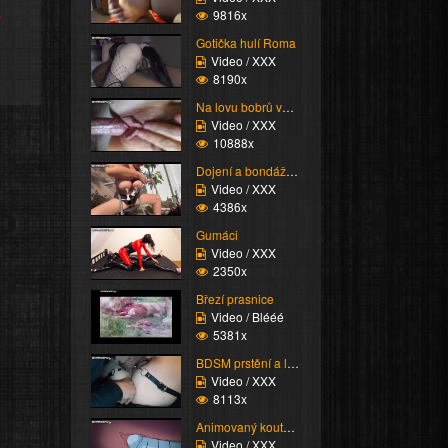
e
9816x
Gotička hulí Roma
Video / XXX
8190x
Na lovu bobrů vol.76
Video / XXX
10888x
Dojení a bondáž vemen
Video / XXX
4386x
Gumáci
Video / XXX
2350x
Březí prasnice
Video / Blééé
5381x
BDSM prstění a lízání ...
Video / XXX
8113x
Animovaný koutek vol.1...
Video / XXX