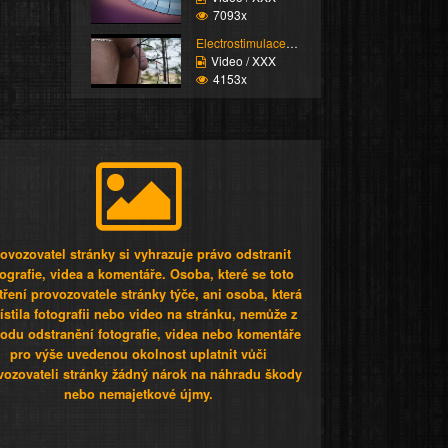
7093x
Electrostimulace pinďo...
Video / XXX
4153x
ovozovatel stránky si vyhrazuje právo odstranit
tografie, videa a komentáře. Osoba, které se toto
tření provozovatele stránky týče, ani osoba, která
stila fotografii nebo video na stránku, nemůže z
odu odstranění fotografie, videa nebo komentáře
pro výše uvedenou okolnost uplatnit vůči
vozovateli stránky žádný nárok na náhradu škody
nebo nemajetkové újmy.