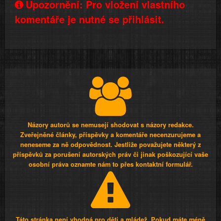
Upozornění: Pro vložení vlastního
komentáře je nutné se přihlásit.
Názory autorů se nemusejí shodovat s názory redakce.
Zveřejněné články, příspěvky a komentáře necenzurujeme a
neneseme za ně odpovědnost. Jestliže považujete některý z
příspěvků za porušení autorských práv či jinak poškozující vaše
osobní práva oznamte nám to přes kontaktní formulář.
Táto stránka není vhodná pro děti a mládež. Pokud máte méně