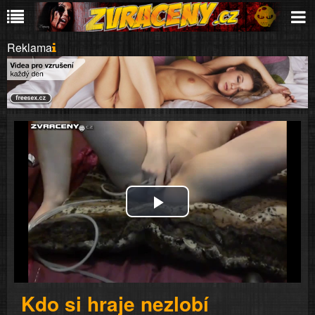
Reklama
Play
Video
Kdo si hraje nezlobí