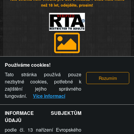
než 18 let, odejděte, prosím!
Provozovatel stránky si vyhrazuje právo odstranit fotografie,
Používáme cookies!
videa a komentáře. Osoba, které se toto opatření provozovatele
stránky týče, ani osoba, která umístila fotografii nebo video na
Tato stránka používá pouze
stránku, nemůže z důvodu odstranění fotografie, videa nebo
nezbytné cookies, potřebné k
komentáře pro výše uvedenou okolnost uplatnit vůči
zajištění jejího správného
provozovateli stránky žádný nárok na náhradu škody nebo
fungování.
Více informací
nemajetkové újmy.
INFORMACE SUBJEKTŮM
ZVRÁCENÝ.CZ - Svět není zvrácenej. To jen
ÚDAJŮ
ty lidi...
podle čl. 13 nařízení Evropského