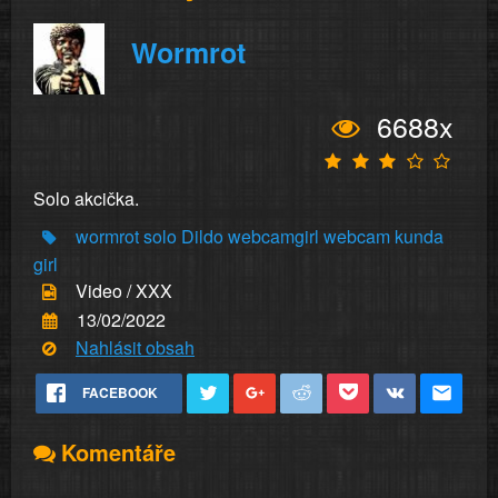
Wormrot
6688x
Solo akcička.
wormrot
solo
Dildo
webcamgirl
webcam
kunda
girl
Video / XXX
13/02/2022
Nahlásit obsah
FACEBOOK
Komentáře