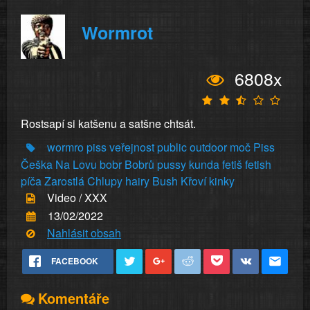
Wormrot
6808x
Rostsapí si katšenu a satšne chtsát.
wormro
piss
veřejnost
public
outdoor
moč
Piss
Češka
Na
Lovu
bobr
Bobrů
pussy
kunda
fetiš
fetish
píča
Zarostlá
Chlupy
hairy
Bush
Křoví
kinky
Video / XXX
13/02/2022
Nahlásit obsah
FACEBOOK
Komentáře