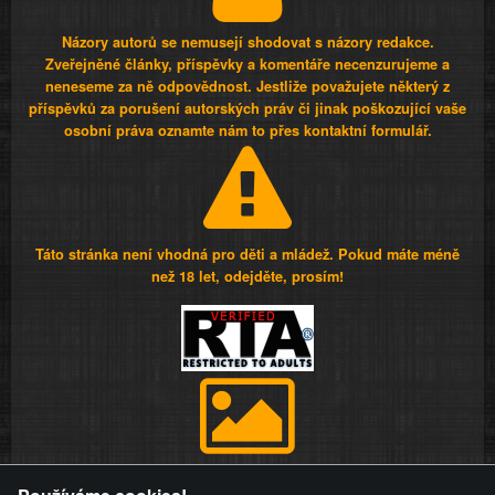
Názory autorů se nemusejí shodovat s názory redakce.
Zveřejněné články, příspěvky a komentáře necenzurujeme a
neneseme za ně odpovědnost. Jestliže považujete některý z
příspěvků za porušení autorských práv či jinak poškozující vaše
osobní práva oznamte nám to přes kontaktní formulář.
Táto stránka není vhodná pro děti a mládež. Pokud máte méně
než 18 let, odejděte, prosím!
Provozovatel stránky si vyhrazuje právo odstranit fotografie,