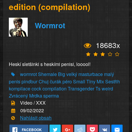
edition (compilation)
Wormrot
18683x
Heskí sletšinki s heskími penisi, looool!
wormrot
Shemale
Big
velký
masturbace
malý
penis
pinďour
Chuj
čurák
péro
Small
Tiny
Mix
Sestřih
kompilace
cock
compilation
Transgender
Ts
weird
Zvrácený
Mrdka
sperma
Video / XXX
09/02/2022
Nahlásit obsah
FACEBOOK