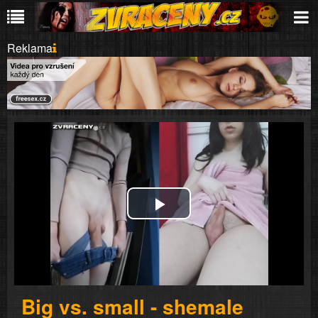
Reklama
Play
Video
Big vs. small - shemale