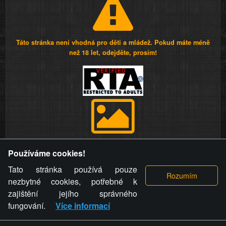
Táto stránka není vhodná pro děti a mládež. Pokud máte méně
než 18 let, odejděte, prosím!
Provozovatel stránky si vyhrazuje právo odstranit fotografie,
Používáme cookies!
videa a komentáře. Osoba, které se toto opatření provozovatele
stránky týče, ani osoba, která umístila fotografii nebo video na
Tato stránka používá pouze
stránku, nemůže z důvodu odstranění fotografie, videa nebo
nezbytné cookies, potřebné k
komentáře pro výše uvedenou okolnost uplatnit vůči
zajištění jejího správného
provozovateli stránky žádný nárok na náhradu škody nebo
fungování.
Více informací
nemajetkové újmy.