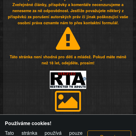
Zveřejněné články, příspěvky a komentáře necenzurujeme a
neneseme za ně odpovědnost. Jestliže považujete některý z
příspěvků za porušení autorských práv či jinak poškozující vaše
osobní práva oznamte nám to přes kontaktní formulář.
Táto stránka není vhodná pro děti a mládež. Pokud máte méně
než 18 let, odejděte, prosím!
Provozovatel stránky si vyhrazuje právo odstranit fotografie,
Používáme cookies!
videa a komentáře. Osoba, které se toto opatření provozovatele
stránky týče, ani osoba, která umístila fotografii nebo video na
Tato stránka používá pouze