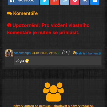
FACEBOOK
Komentáře
Upozornění: Pro vložení vlastního
komentáře je nutné se přihlásit.
Arsenmorph
24.01.2022, 21:15
2
Nahlásit komentář
Jóga
Názory autorů se nemusejí shodovat s názory redakce.