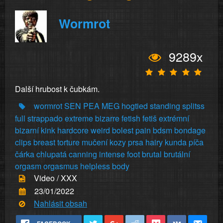
Wormrot
9289x
Další hrubost k čubkám.
wormrot
SEN
PEA
MEG
hogtied
standing
splitss
full
strappado
extreme
bizarre
fetish
fetiš
extrémní
bizarní
kink
hardcore
weird
bolest
pain
bdsm
bondage
clips
breast
torture
mučení
kozy
prsa
hairy
kunda
píča
čárka
chlupatá
canning
intense
foot
brutal
brutální
orgasm
orgasmus
helpless
body
Video / XXX
23/01/2022
Nahlásit obsah