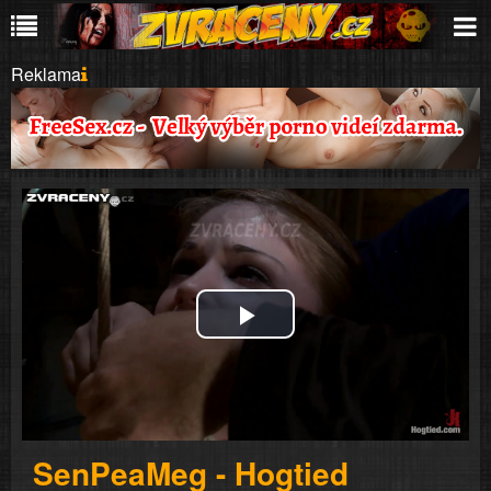
Reklama
Play
Video
SenPeaMeg - Hogtied