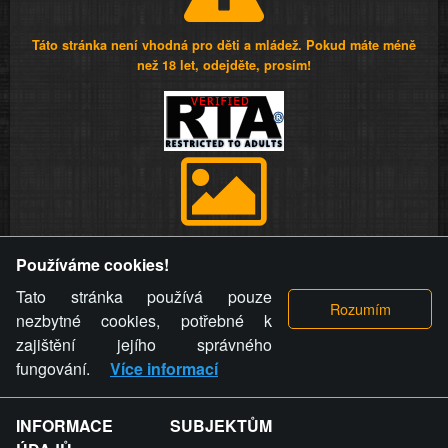
Táto stránka není vhodná pro děti a mládež. Pokud máte méně
než 18 let, odejděte, prosím!
Provozovatel stránky si vyhrazuje právo odstranit fotografie,
Používáme cookies!
videa a komentáře. Osoba, které se toto opatření provozovatele
stránky týče, ani osoba, která umístila fotografii nebo video na
Tato stránka používá pouze
stránku, nemůže z důvodu odstranění fotografie, videa nebo
nezbytné cookies, potřebné k
komentáře pro výše uvedenou okolnost uplatnit vůči
zajištění jejího správného
provozovateli stránky žádný nárok na náhradu škody nebo
fungování.
Více informací
nemajetkové újmy.
INFORMACE SUBJEKTŮM
ZVRÁCENÝ.CZ - Svět není zvrácenej. To jen