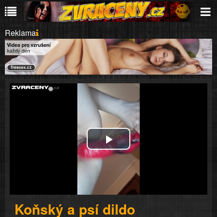
Reklama
Play
Video
Koňský a psí dildo