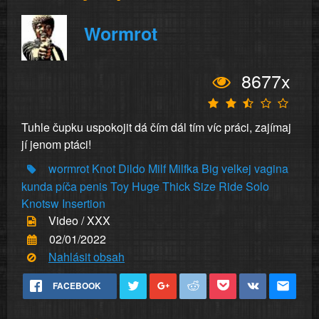
Wormrot
8677x
Tuhle čupku uspokojit dá čím dál tím víc práci, zajímaj
jí jenom ptáci!
wormrot
Knot
Dildo
Milf
Milfka
Big
velkej
vagina
kunda
píča
penis
Toy
Huge
Thick
Size
Ride
Solo
Knotsw
Insertion
Video / XXX
02/01/2022
Nahlásit obsah
FACEBOOK