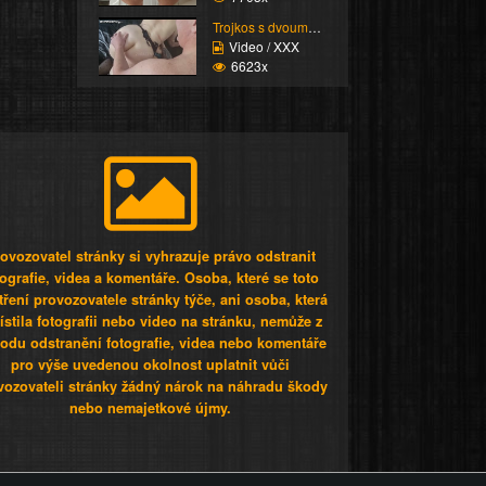
Trojkos s dvouma kurva...
Video / XXX
6623x
ovozovatel stránky si vyhrazuje právo odstranit
tografie, videa a komentáře. Osoba, které se toto
tření provozovatele stránky týče, ani osoba, která
stila fotografii nebo video na stránku, nemůže z
odu odstranění fotografie, videa nebo komentáře
pro výše uvedenou okolnost uplatnit vůči
vozovateli stránky žádný nárok na náhradu škody
nebo nemajetkové újmy.