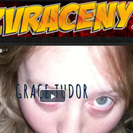
Play
Video