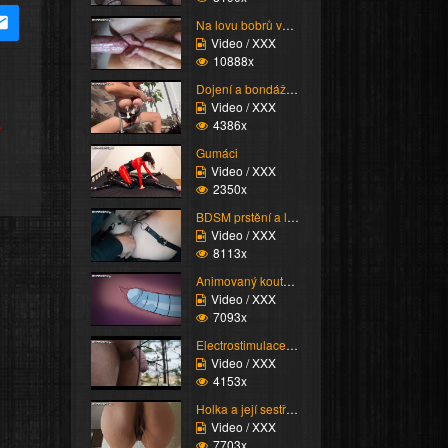
Na lovu bobrů vol.76
Video / XXX
10888x
Dojení a bondáž vemen
Video / XXX
e
4386x
Gumáci
Video / XXX
2350x
BDSM prstění a lízání ...
Video / XXX
8113x
Animovaný koutek vol.1...
Video / XXX
7093x
Electrostimulace pinďo...
Video / XXX
4153x
Holka a její sestřih c...
Video / XXX
7703x