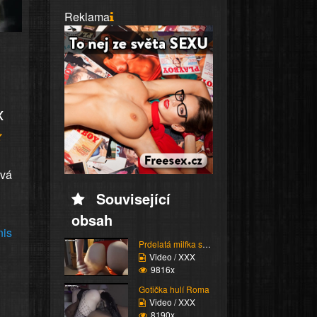
Reklama
x
ová
Související
obsah
nis
Prdelatá milfka si ose...
Video / XXX
9816x
Gotička hulí Roma
Video / XXX
8190x