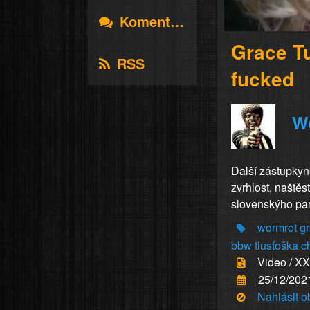
Komentáře
Grace Tu
RSS
fucked
W
Další zástupkyně
zvrhlost, naště
slovenskýho pan
wormrot
g
bbw
tlusťoška
c
Video / X
25/12/202
Nahlásit 