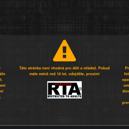
y
Táto stránka není vhodná pro děti a mládež. Pokud
Pr
áře
máte méně než 18 let, odejděte, prosím!
fo
t.
opa
šení
umí
ní
dův
.
pro