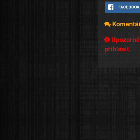
FACEBOOK
Komentá
Upozorněn
přihlásit.