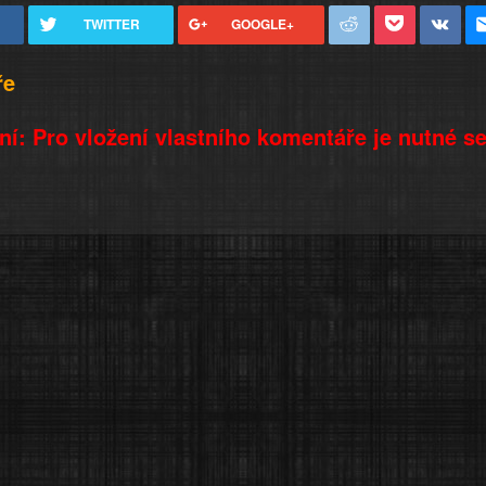
TWITTER
GOOGLE+
ře
í: Pro vložení vlastního komentáře je nutné s