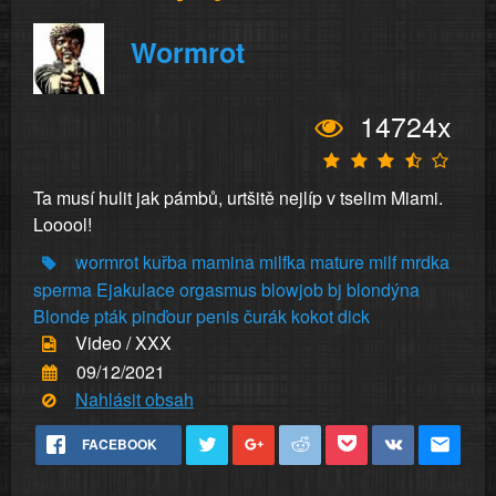
Wormrot
14724x
Ta musí hulit jak pámbů, urtšitě nejlíp v tselim Miami.
Looool!
wormrot
kuřba
mamina
milfka
mature
milf
mrdka
sperma
Ejakulace
orgasmus
blowjob
bj
blondýna
Blonde
pták
pinďour
penis
čurák
kokot
dick
Video / XXX
09/12/2021
Nahlásit obsah
FACEBOOK