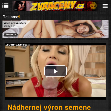
Reklama
Play
Video
Nádhernej výron semene