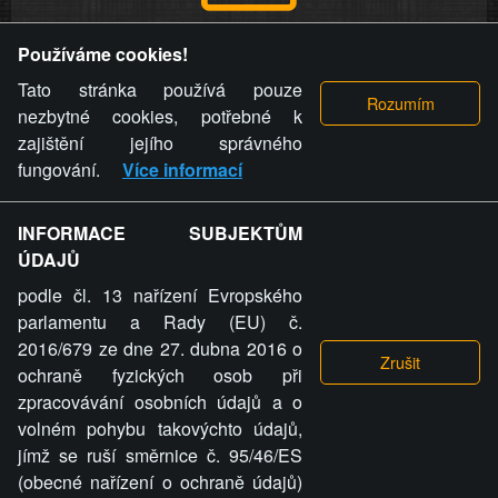
Provozovatel stránky si vyhrazuje právo odstranit fotografie,
Používáme cookies!
videa a komentáře. Osoba, které se toto opatření provozovatele
stránky týče, ani osoba, která umístila fotografii nebo video na
Tato stránka používá pouze
stránku, nemůže z důvodu odstranění fotografie, videa nebo
nezbytné cookies, potřebné k
komentáře pro výše uvedenou okolnost uplatnit vůči
zajištění jejího správného
provozovateli stránky žádný nárok na náhradu škody nebo
fungování.
Více informací
nemajetkové újmy.
INFORMACE SUBJEKTŮM
ZVRÁCENÝ.CZ - Svět není zvrácenej. To jen
ÚDAJŮ
ty lidi...
podle čl. 13 nařízení Evropského
parlamentu a Rady (EU) č.
2016/679 ze dne 27. dubna 2016 o
ochraně fyzických osob při
zpracovávání osobních údajů a o
ZVRÁCENÝ.CZ
volném pohybu takovýchto údajů,
jímž se ruší směrnice č. 95/46/ES
PRAVIDLA A PODMÍNKY
GDPR
COOKIES
(obecné nařízení o ochraně údajů)