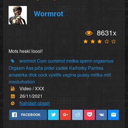
Wormrot
8631x
Mots heskí loool!
wormrot
Cum
cumshot
mrdka
sperm
orgasmus
Orgasm
Ass
píča
prdel
zadek
Kalhotky
Panties
amatérka
dick
cock
výstřik
vagina
pussy
milfka
milf
masturbation
Video / XXX
26/11/2021
Nahlásit obsah
FACEBOOK