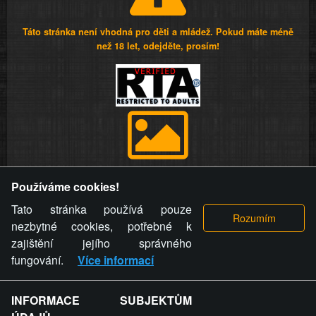
Táto stránka není vhodná pro děti a mládež. Pokud máte méně
než 18 let, odejděte, prosím!
Provozovatel stránky si vyhrazuje právo odstranit fotografie,
Používáme cookies!
videa a komentáře. Osoba, které se toto opatření provozovatele
stránky týče, ani osoba, která umístila fotografii nebo video na
Tato stránka používá pouze
stránku, nemůže z důvodu odstranění fotografie, videa nebo
nezbytné cookies, potřebné k
komentáře pro výše uvedenou okolnost uplatnit vůči
zajištění jejího správného
provozovateli stránky žádný nárok na náhradu škody nebo
fungování.
Více informací
nemajetkové újmy.
INFORMACE SUBJEKTŮM
ZVRÁCENÝ.CZ - Svět není zvrácenej. To jen