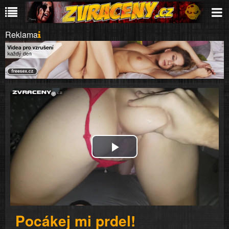
Reklama
Play
Video
Pocákej mi prdel!