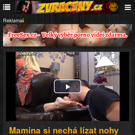
Reklama
Play
Video
Mamina si nechá lízat nohy