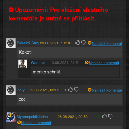
Upozornění: Pro vložení vlastního
komentáře je nutné se přihlásit.
Pekelný Stroj
29.08.2021, 13:10
1
Nahlásit komentář
Kokoti
Wormrot
10.09.2021, 21:51
Nahlásit komentář
mertko schnilá
lorky
29.08.2021, 03:06
0
Nahlásit komentář
ccc
Mysmepoldikladno
26.08.2021, 20:53
1
Nahlásit komentář