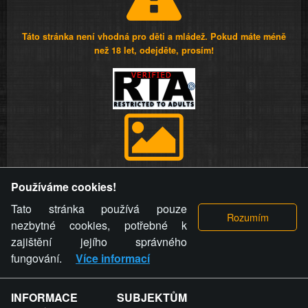
Táto stránka není vhodná pro děti a mládež. Pokud máte méně
než 18 let, odejděte, prosím!
Provozovatel stránky si vyhrazuje právo odstranit fotografie,
Používáme cookies!
videa a komentáře. Osoba, které se toto opatření provozovatele
stránky týče, ani osoba, která umístila fotografii nebo video na
Tato stránka používá pouze
stránku, nemůže z důvodu odstranění fotografie, videa nebo
nezbytné cookies, potřebné k
komentáře pro výše uvedenou okolnost uplatnit vůči
zajištění jejího správného
provozovateli stránky žádný nárok na náhradu škody nebo
fungování.
Více informací
nemajetkové újmy.
INFORMACE SUBJEKTŮM