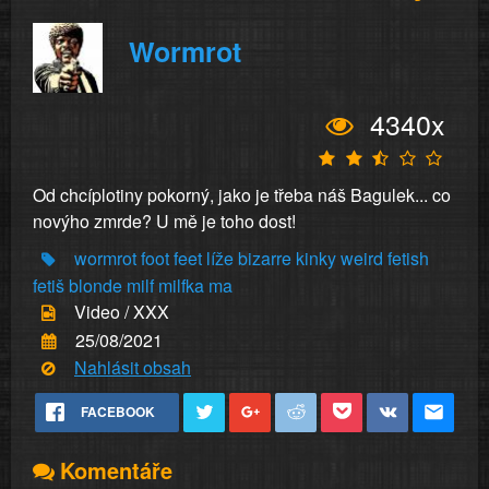
Wormrot
4340x
Od chcíplotiny pokorný, jako je třeba náš Bagulek... co
novýho zmrde? U mě je toho dost!
wormrot
foot
feet
líže
bizarre
kinky
weird
fetish
fetiš
blonde
milf
milfka
ma
Video / XXX
25/08/2021
Nahlásit obsah
FACEBOOK
Komentáře