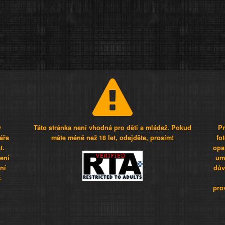
y
Táto stránka není vhodná pro děti a mládež. Pokud
Pr
áře
máte méně než 18 let, odejděte, prosím!
fo
t.
opa
šení
umí
ní
dův
.
pro