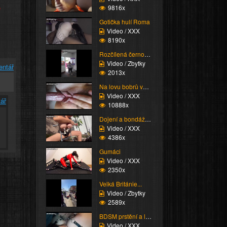
e
9816x
Gotička hulí Roma
Video / XXX
8190x
Rozčílená černoška
Video / Zbytky
entář
2013x
Na lovu bobrů vol.76
Video / XXX
ář
10888x
Dojení a bondáž vemen
Video / XXX
4386x
Gumáci
Video / XXX
2350x
Velká Británie...
Video / Zbytky
2589x
BDSM prstění a lízání ...
Video / XXX