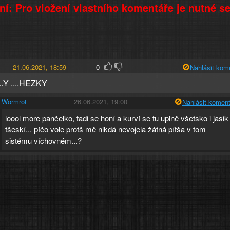
í: Pro vložení vlastního komentáře je nutné s
21.06.2021, 18:59
0
Nahlásit kom
...Y ....HEZKY
Wormrot
26.06.2021, 19:00
Nahlásit koment
loool more pančelko, tadi se honí a kurví se tu uplně všetsko i jasik
tšeskí... píčo vole protš mě nikdá nevojela žátná pítša v tom
sistému víchovném...?