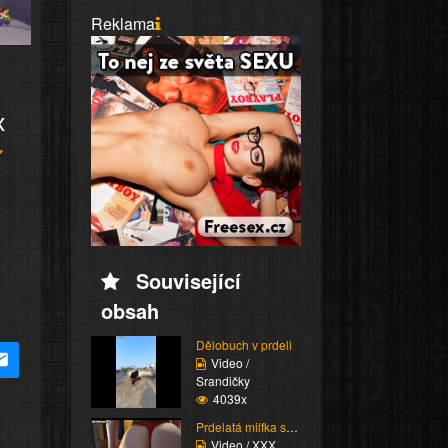
Reklama
x
Související
obsah
Dělobuch v prdeli
Video /
Srandičky
4039x
Prdelatá milfka si ose...
Video / XXX