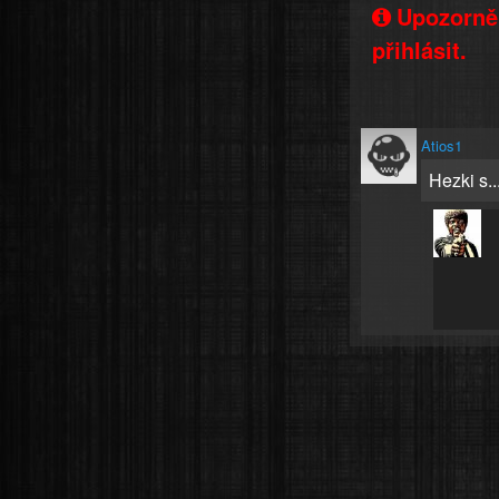
Upozorněn
přihlásit.
Atios1
Hezki s.