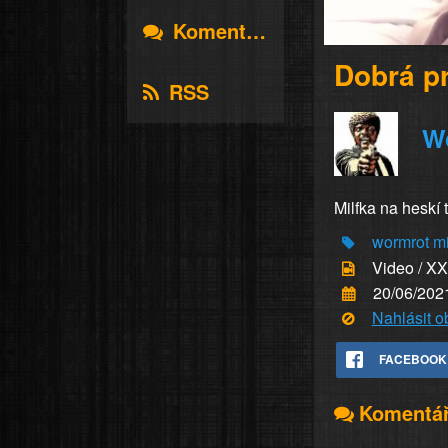
Komentáře
Dobrá p
RSS
W
Milfka na heskí t
wormrot
mi
Video / X
20/06/202
Nahlásit 
FACEBOOK
Komentá