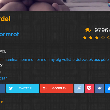
rdel
9796
ormrot
yči.
lf
mamina
mom
mother
mommy
big
velká
prdel
zadek
ass
péro
XX
1
obsah
TWITTER
GOOGLE+
ře