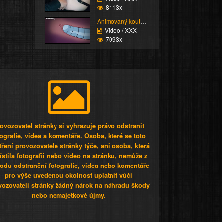
8113x
Animovaný koutek vol.1...
Video / XXX
7093x
ovozovatel stránky si vyhrazuje právo odstranit
tografie, videa a komentáře. Osoba, které se toto
tření provozovatele stránky týče, ani osoba, která
stila fotografii nebo video na stránku, nemůže z
odu odstranění fotografie, videa nebo komentáře
pro výše uvedenou okolnost uplatnit vůči
vozovateli stránky žádný nárok na náhradu škody
nebo nemajetkové újmy.