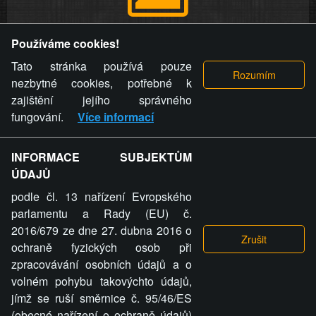
Provozovatel stránky si vyhrazuje právo odstranit fotografie,
Používáme cookies!
videa a komentáře. Osoba, které se toto opatření provozovatele
stránky týče, ani osoba, která umístila fotografii nebo video na
Tato stránka používá pouze
stránku, nemůže z důvodu odstranění fotografie, videa nebo
nezbytné cookies, potřebné k
komentáře pro výše uvedenou okolnost uplatnit vůči
zajištění jejího správného
provozovateli stránky žádný nárok na náhradu škody nebo
fungování.
Více informací
nemajetkové újmy.
INFORMACE SUBJEKTŮM
ZVRÁCENÝ.CZ - Svět není zvrácenej. To jen
ÚDAJŮ
ty lidi...
podle čl. 13 nařízení Evropského
parlamentu a Rady (EU) č.
2016/679 ze dne 27. dubna 2016 o
ochraně fyzických osob při
zpracovávání osobních údajů a o
ZVRÁCENÝ.CZ
volném pohybu takovýchto údajů,
jímž se ruší směrnice č. 95/46/ES
PRAVIDLA A PODMÍNKY
GDPR
COOKIES
(obecné nařízení o ochraně údajů)