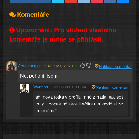
Komentáře
Upozornění: Pro vložení vlastního
komentáře je nutné se přihlásit.
Arsenmorph
22.03.2021, 21:21
1
Nahlásit komentář
No, pohonil jsem.
Wormrot
27.03.2021, 20:24
Nahlásit komentář
ah, nová fotka v profilu mně zmátla, tak seš
to ty... copak nějakou květinku si oddělal že
ta změna?