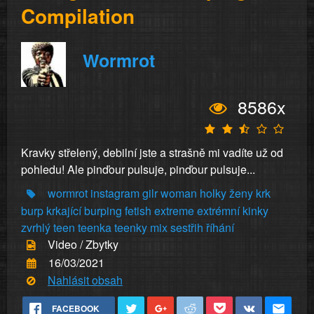
Compilation
Wormrot
8586x
Kravky střelený, debilní jste a strašně mi vadíte už od
pohledu! Ale pinďour pulsuje, pinďour pulsuje...
wormrot
instagram
gilr
woman
holky
ženy
krk
burp
krkající
burping
fetish
extreme
extrémní
kinky
zvrhlý
teen
teenka
teenky
mix
sestřih
říhání
Video / Zbytky
16/03/2021
Nahlásit obsah
FACEBOOK