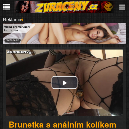
Reklama
Play
Video
Brunetka s análním kolíkem