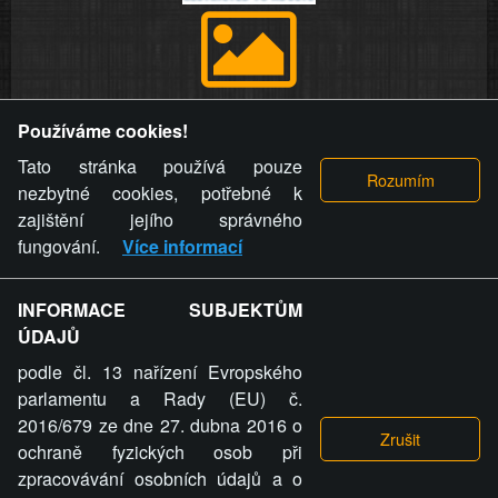
Provozovatel stránky si vyhrazuje právo odstranit fotografie,
Používáme cookies!
videa a komentáře. Osoba, které se toto opatření provozovatele
stránky týče, ani osoba, která umístila fotografii nebo video na
Tato stránka používá pouze
stránku, nemůže z důvodu odstranění fotografie, videa nebo
nezbytné cookies, potřebné k
komentáře pro výše uvedenou okolnost uplatnit vůči
zajištění jejího správného
provozovateli stránky žádný nárok na náhradu škody nebo
fungování.
Více informací
nemajetkové újmy.
INFORMACE SUBJEKTŮM
ZVRÁCENÝ.CZ - Svět není zvrácenej. To jen
ÚDAJŮ
ty lidi...
podle čl. 13 nařízení Evropského
parlamentu a Rady (EU) č.
2016/679 ze dne 27. dubna 2016 o
ochraně fyzických osob při
zpracovávání osobních údajů a o