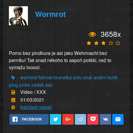
Wormrot
3658x
Porno bez pinďoura je asi jako Wehrmacht bez
perníku! Tak snad někoho to aspoň potěší, než to
vymažu looool.
wormrot
fishnet
brunetka
solo
anál
anální
kolík
plug
prdel
zadek
ass
Video / XXX
01/03/2021
Nahlásit obsah
FACEBOOK