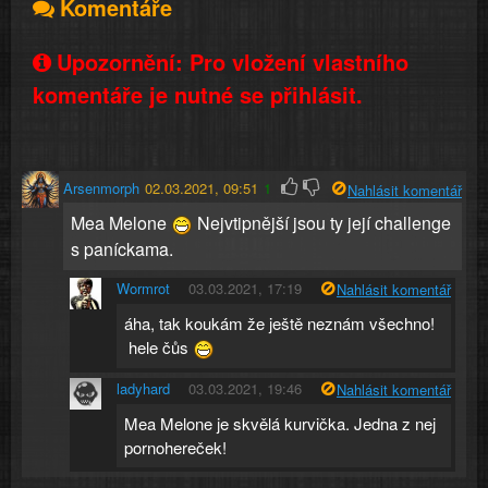
Komentáře
Upozornění: Pro vložení vlastního
komentáře je nutné se přihlásit.
Arsenmorph
02.03.2021, 09:51
1
Nahlásit komentář
Mea Melone
Nejvtipnější jsou ty její challenge
s paníckama.
Wormrot
03.03.2021, 17:19
Nahlásit komentář
áha, tak koukám že ještě neznám všechno!
hele čůs
ladyhard
03.03.2021, 19:46
Nahlásit komentář
Mea Melone je skvělá kurvička. Jedna z nej
pornohereček!