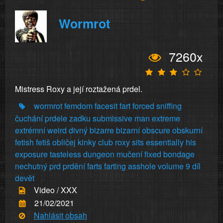
Wormrot
7260x
Mistress Roxy a její roztažená prdel.
wormrot
femdom
facesit
fart
forced
sniffing
čuchání
prdele
zadku
submissive
man
extreme
extrémní
weird
divný
bizarre
bizarní
obscure
obskurní
fetish
fetiš
obličej
kinky
club
roxy
sits
essentially
his
exposure
tasteless
dungeon
mučení
fixed
bondage
nechutný
prd
prdění
farts
farting
asshole
volume
9
díl
devět
Video / XXX
21/02/2021
Nahlásit obsah