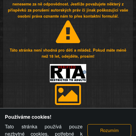
neneseme za ně odpovědnost. Jestliže považujete některý z
příspěvků za porušení autorských práv či jinak poškozující vaše
osobní práva oznamte nám to přes kontaktní formulář.
Táto stránka není vhodná pro děti a mládež. Pokud máte méně
než 18 let, odejděte, prosím!
Provozovatel stránky si vyhrazuje právo odstranit fotografie,
Používáme cookies!
videa a komentáře. Osoba, které se toto opatření provozovatele
stránky týče, ani osoba, která umístila fotografii nebo video na
Tato stránka používá pouze
stránku, nemůže z důvodu odstranění fotografie, videa nebo
nezbytné cookies, potřebné k