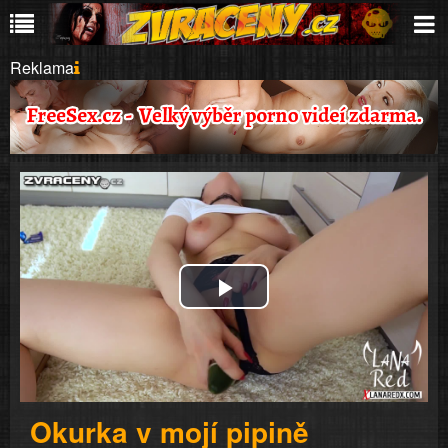
Reklama
Play
Video
Okurka v mojí pipině