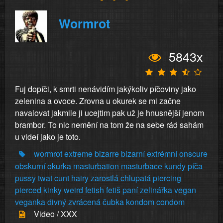
Wormrot
5843x
Fuj dopíči, k smrti nenávidím jakýkoliv píčoviny jako
zelenina a ovoce. Zrovna u okurek se mi začne
navalovat jakmile ji ucejtim pak už je hnusnější jenom
brambor. To nic nemění na tom že na sebe rád sahám
u videí jako je toto.
wormrot
extreme
bizarre
bizarní
extrémní
onscure
obskurní
okurka
masturbation
masturbace
kundy
píča
pussy
twat
cunt
hairy
zarostlá
chlupatá
piercing
pierced
kinky
weird
fetish
fetiš
paní
zelinářka
vegan
veganka
divný
zvrácená
čubka
kondom
condom
Video / XXX