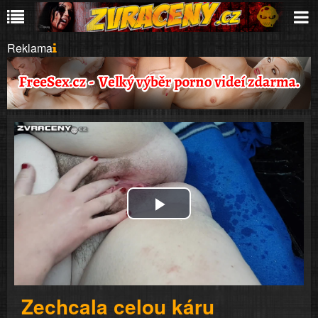
Reklama
Play
Video
Zechcala celou káru