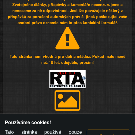
Zveřejněné články, příspěvky a komentáře necenzurujeme a
neneseme za ně odpovědnost. Jestliže považujete některý z
příspěvků za porušení autorských práv či jinak poškozující vaše
osobní práva oznamte nám to přes kontaktní formulář.
Táto stránka není vhodná pro děti a mládež. Pokud máte méně
než 18 let, odejděte, prosím!
Provozovatel stránky si vyhrazuje právo odstranit fotografie,
Používáme cookies!
videa a komentáře. Osoba, které se toto opatření provozovatele
stránky týče, ani osoba, která umístila fotografii nebo video na
Tato stránka používá pouze