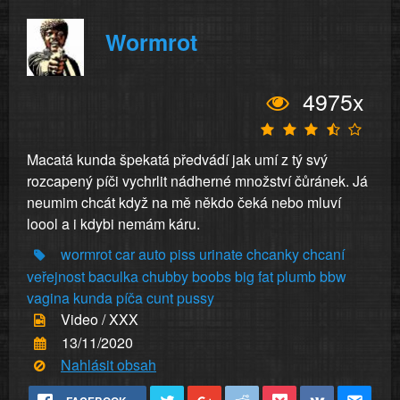
Wormrot
4975x
Macatá kunda špekatá předvádí jak umí z tý svý
rozcapený píči vychrlit nádherné množství čůránek. Já
neumim chcát když na mě někdo čeká nebo mluví
loool a i kdybi nemám káru.
wormrot
car
auto
piss
urinate
chcanky
chcaní
veřejnost
baculka
chubby
boobs
big
fat
plumb
bbw
vagina
kunda
píča
cunt
pussy
Video / XXX
13/11/2020
Nahlásit obsah