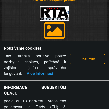
Provozovatel stránky si vyhrazuje právo odstranit fotografie,
Používáme cookies!
videa a komentáře. Osoba, které se toto opatření provozovatele
stránky týče, ani osoba, která umístila fotografii nebo video na
Tato stránka používá pouze
stránku, nemůže z důvodu odstranění fotografie, videa nebo
nezbytné cookies, potřebné k
komentáře pro výše uvedenou okolnost uplatnit vůči
zajištění jejího správného
provozovateli stránky žádný nárok na náhradu škody nebo
fungování.
Více informací
nemajetkové újmy.
INFORMACE SUBJEKTŮM
ZVRÁCENÝ.CZ - Svět není zvrácenej. To jen
ÚDAJŮ
ty lidi...
podle čl. 13 nařízení Evropského
parlamentu a Rady (EU) č.