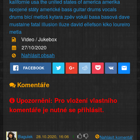
kalifornie
usa
the
united
states
of
america
amerika
spojené
státy
americké
bass
guitar
drums
vocals
drums
bicí
metloš
kytara
zpěv
vokál
basa
basová
dave
mustaine
fatal
illusion
iluze
david
ellefson
kiko
loureiro
metla
Video / Jukebox
27/10/2020
Nahlásit obsah
FACEBOOK
Komentáře
Upozornění: Pro vložení vlastního
komentáře je nutné se přihlásit.
Bagulek
28.10.2020, 16:06
1
Nahlásit komentář