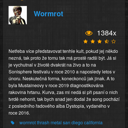
Wormrot
1384x
Netřeba více představovat tenhle kult, pokud jej někdo
nezná, tak proto že tomu tak má prostě radši být. Já si
je vychutnal v životě dvakrát na živo a to na
Sonisphere festivalu v roce 2010 a naposledy letos v
únoru. Neskutečná forma, koneckonců jak jinak. A to
byla Mustaineovy v roce 2019 diagnostikována
rakovina hrtanu. Kurva, zas mi nedá si při psaní o nich
tvrdě nehonit, tak bych snad jen dodal že song pochází
z posledního řadového alba Dystopia, vydaného v
roce 2016.
wormrot
thrash
metal
san
diego
california