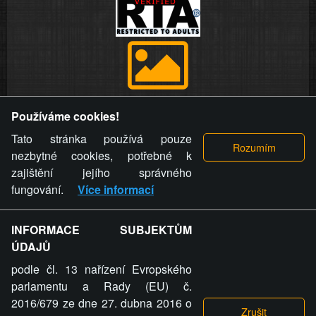
Provozovatel stránky si vyhrazuje právo odstranit fotografie,
Používáme cookies!
videa a komentáře. Osoba, které se toto opatření provozovatele
stránky týče, ani osoba, která umístila fotografii nebo video na
Tato stránka používá pouze
stránku, nemůže z důvodu odstranění fotografie, videa nebo
nezbytné cookies, potřebné k
komentáře pro výše uvedenou okolnost uplatnit vůči
zajištění jejího správného
provozovateli stránky žádný nárok na náhradu škody nebo
fungování.
Více informací
nemajetkové újmy.
INFORMACE SUBJEKTŮM
ZVRÁCENÝ.CZ - Svět není zvrácenej. To jen
ÚDAJŮ
ty lidi...
podle čl. 13 nařízení Evropského
parlamentu a Rady (EU) č.
2016/679 ze dne 27. dubna 2016 o