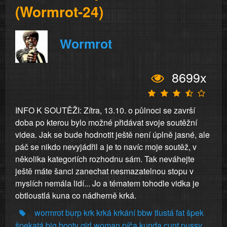
(Wormrot-24)
Wormrot
8699x
INFO K SOUTĚŽI: Zítra, 13.10. o půlnoci se završí
doba po kterou bylo možné přidávat svoje soutěžní
videa. Jak se bude hodnotit ještě není úplně jasné, ale
páč se nikdo nevyjádřil a je to navíc moje soutěž, v
několika kategoriích rozhodnu sám. Tak neváhejte
ještě máte šanci zanechat nesmazatelnou stopu v
myslích nemála lidí... Jo a tématem tohodle vidka je
obtloustlá kuna co nádherně krká.
wormrot
burp
krk
krká
krkání
bbw
tlustá
fat
špek
špekatá
big
booty
girl
woman
píča
kunda
cunt
pussy