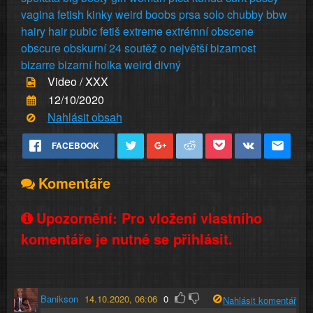
vagina
fetish
kinky
weird
boobs
prsa
solo
chubby
bbw
hairy
hair
pubic
fetiš
extreme
extrémní
obscene
obscure
obskurní
24
soutěž
o
největší
bizarnost
bizarre
bizarní
holka
weird
divný
Video / XXX
12/10/2020
Nahlásit obsah
FACEBOOK
Komentáře
Upozornění: Pro vložení vlastního
komentáře je nutné se přihlásit.
Banikson
14.10.2020, 06:06
0
Nahlásit komentář