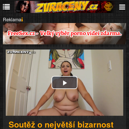
Reklama
Play
Video
Soutěž o největší bizarnost