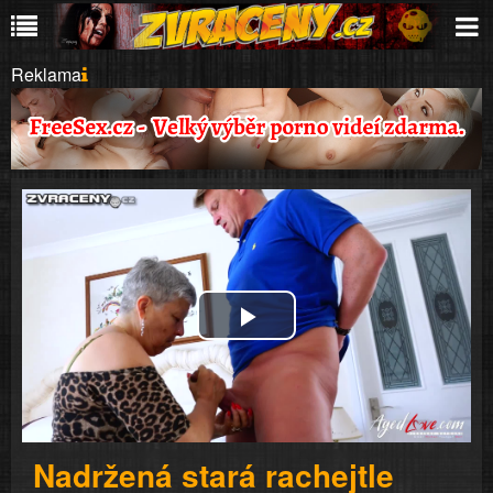
Reklama
Play
Video
Nadržená stará rachejtle