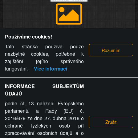
Provozovatel stránky si vyhrazuje právo odstranit fotografie,
Používáme cookies!
videa a komentáře. Osoba, které se toto opatření provozovatele
stránky týče, ani osoba, která umístila fotografii nebo video na
Tato stránka používá pouze
stránku, nemůže z důvodu odstranění fotografie, videa nebo
nezbytné cookies, potřebné k
komentáře pro výše uvedenou okolnost uplatnit vůči
zajištění jejího správného
provozovateli stránky žádný nárok na náhradu škody nebo
fungování.
Více informací
nemajetkové újmy.
INFORMACE SUBJEKTŮM
ZVRÁCENÝ.CZ - Svět není zvrácenej. To jen
ÚDAJŮ
ty lidi...
podle čl. 13 nařízení Evropského
parlamentu a Rady (EU) č.
2016/679 ze dne 27. dubna 2016 o
ochraně fyzických osob při
zpracovávání osobních údajů a o