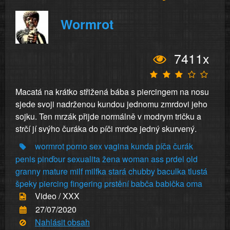
Wormrot
7411x
Macatá na krátko střižená bába s piercingem na nosu
sjede svoji nadrženou kundou jednomu zmrdovi jeho
sojku. Ten mrzák přijde normálně v modrym tričku a
strčí jí svýho čuráka do píči mrdce jedný skurvený.
wormrot
porno
sex
vagina
kunda
píča
čurák
penis
pinďour
sexualita
žena
woman
ass
prdel
old
granny
mature
milf
milfka
stará
chubby
baculka
tlustá
špeky
piercing
fingering
prstění
babča
babička
oma
Video / XXX
27/07/2020
Nahlásit obsah