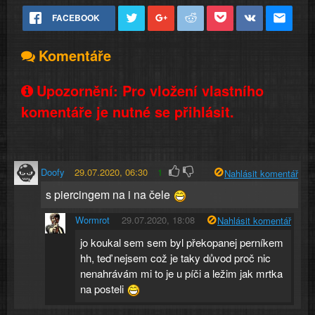
FACEBOOK
Komentáře
Upozornění: Pro vložení vlastního
komentáře je nutné se přihlásit.
Doofy
29.07.2020, 06:30
1
Nahlásit komentář
s piercingem na i na čele
Wormrot
29.07.2020, 18:08
Nahlásit komentář
jo koukal sem sem byl překopanej perníkem
hh, teď nejsem což je taky důvod proč nic
nenahrávám mi to je u píči a ležim jak mrtka
na posteli