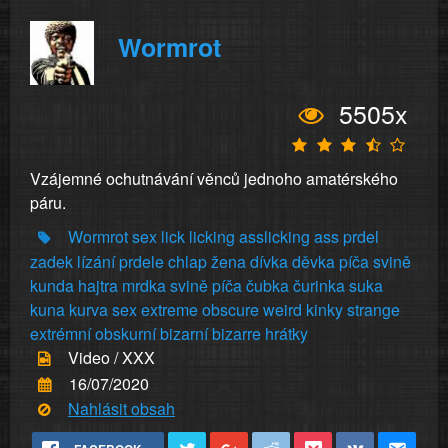
Wormrot
5505x
Vzájemné ochutnávání věnců jednoho amatérského
páru.
Wormrot
sex
lick
licking
asslicking
ass
prdel
zadek
lízání
prdele
chlap
žena
dívka
děvka
píča
svině
kunda
hajtra
mrdka
svině
píča
čubka
čurinka
suka
kuna
kurva
sex
extreme
obscure
weird
kinky
strange
extrémní
obskurní
bizarní
bizarre
hrátky
Video / XXX
16/07/2020
Nahlásit obsah