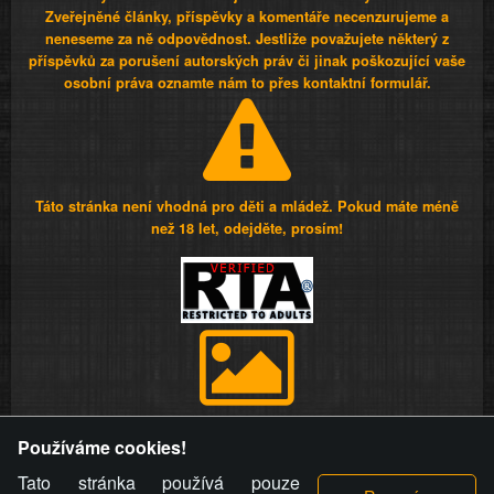
Zveřejněné články, příspěvky a komentáře necenzurujeme a
neneseme za ně odpovědnost. Jestliže považujete některý z
příspěvků za porušení autorských práv či jinak poškozující vaše
osobní práva oznamte nám to přes kontaktní formulář.
Táto stránka není vhodná pro děti a mládež. Pokud máte méně
než 18 let, odejděte, prosím!
Provozovatel stránky si vyhrazuje právo odstranit fotografie,
Používáme cookies!
videa a komentáře. Osoba, které se toto opatření provozovatele
stránky týče, ani osoba, která umístila fotografii nebo video na
Tato stránka používá pouze