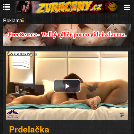
Reklama
Play
Video
Prdelačka