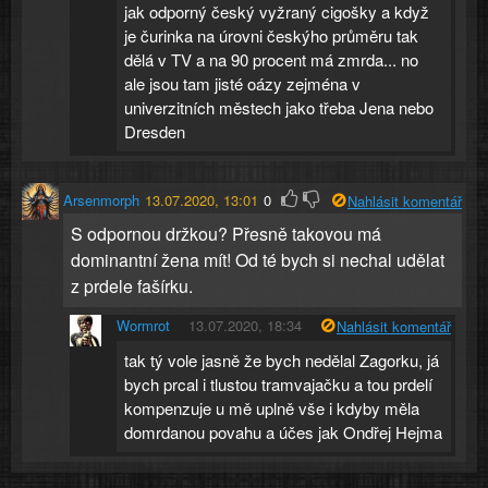
jak odporný český vyžraný cigošky a když
je čurinka na úrovni českýho průměru tak
dělá v TV a na 90 procent má zmrda... no
ale jsou tam jisté oázy zejména v
univerzitních městech jako třeba Jena nebo
Dresden
Arsenmorph
13.07.2020, 13:01
0
Nahlásit komentář
S odpornou držkou? Přesně takovou má
dominantní žena mít! Od té bych si nechal udělat
z prdele fašírku.
Wormrot
13.07.2020, 18:34
Nahlásit komentář
tak tý vole jasně že bych nedělal Zagorku, já
bych prcal i tlustou tramvajačku a tou prdelí
kompenzuje u mě uplně vše i kdyby měla
domrdanou povahu a účes jak Ondřej Hejma