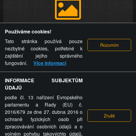
Provozovatel stránky si vyhrazuje právo odstranit fotografie,
Používáme cookies!
videa a komentáře. Osoba, které se toto opatření provozovatele
stránky týče, ani osoba, která umístila fotografii nebo video na
Tato stránka používá pouze
stránku, nemůže z důvodu odstranění fotografie, videa nebo
nezbytné cookies, potřebné k
komentáře pro výše uvedenou okolnost uplatnit vůči
zajištění jejího správného
provozovateli stránky žádný nárok na náhradu škody nebo
fungování.
Více informací
nemajetkové újmy.
INFORMACE SUBJEKTŮM
ZVRÁCENÝ.CZ - Svět není zvrácenej. To jen
ÚDAJŮ
ty lidi...
podle čl. 13 nařízení Evropského
parlamentu a Rady (EU) č.
2016/679 ze dne 27. dubna 2016 o
ochraně fyzických osob při
zpracovávání osobních údajů a o
ZVRÁCENÝ.CZ
volném pohybu takovýchto údajů,