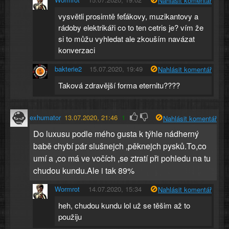
Nahlásit komentář
vysvětli prosimtě feťákovy, muzikantovy a
rádoby elektrikáři co to ten cetris je? vím že
si to můžu vyhledat ale zkouším navázat
konverzaci
bakterie2
15.07.2020, 19:49
Nahlásit komentář
Taková zdravější forma eternitu????
exhumator
13.07.2020, 21:46
1
Nahlásit komentář
Do luxusu podle mého gusta k týhle nádherný
babě chybí pár slušnejch ,pěknejch pysků.To,co
umí a ,co má ve vočích ,se ztratí při pohledu na tu
chudou kundu.Ale i tak 89%
Wormrot
14.07.2020, 15:34
Nahlásit komentář
heh, chudou kundu lol už se těšim až to
použiju