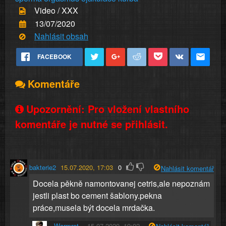
Video / XXX
13/07/2020
Nahlásit obsah
FACEBOOK
Komentáře
Upozornění: Pro vložení vlastního
komentáře je nutné se přihlásit.
bakterie2
15.07.2020, 17:03
0
Nahlásit komentář
Docela pěkně namontovanej cetris,ale nepoznám
jestli plast bo cement šablony.pekna
práce,musela být docela mrdačka.
Wormrot
15.07.2020, 19:02