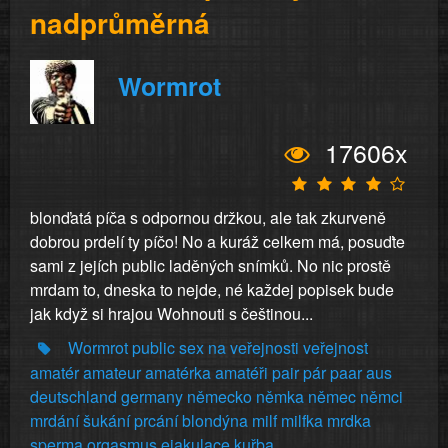
nadprůměrná
Wormrot
17606x
blonďatá píča s odpornou držkou, ale tak zkurveně
dobrou prdelí ty píčo! No a kuráž celkem má, posuďte
sami z jejích public laděných snímků. No nic prostě
mrdam to, dneska to nejde, né každej popisek bude
jak když si hrajou Wohnouti s češtinou...
Wormrot
public
sex
na
veřejnosti
veřejnost
amatér
amateur
amatérka
amatéři
pair
pár
paar
aus
deutschland
germany
německo
němka
němec
němci
mrdání
šukání
prcání
blondýna
milf
milfka
mrdka
sperma
orgasmus
ejakulace
kuřba