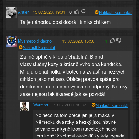
Antler
13.07.2020, 19:01
0
Nahlásit komentář
Ta je náhodou dost dobrá i tím ksichtíkem
Mysmepoldikladno
13.07.2020, 15:36
1
Nahlásit komentář
Za mě úplně v klidu píchatelná. Blond
vlasy,slušný kozy a krásně vyholená kundička.
Miluju píchat holku v botech a zvlášť na hezkých
cihlách jako má tato. Obličej pravda spíše pro
dominantní role,ale ne vyloženě odporný. Němky
zase nejsou tak škaredé,jak se povídá!
Wormrot
13.07.2020, 18:37
Nahlásit komentář
No něco na tom přece jen je já makal v
Německu dva roky a hezký jsou hlavně
přivandrovalkyně krom tureckejch holek,
těm končí životnost okolo 30tky kdy vypadaj