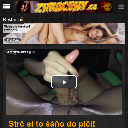
Reklama
Play
Video
Strč si to šáňo do píči!