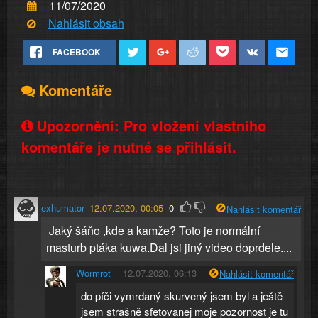
11/07/2020
Nahlásit obsah
FACEBOOK
Komentáře
Upozornění: Pro vložení vlastního
komentáře je nutné se přihlásit.
exhumator
12.07.2020, 00:05
0
Nahlásit komentář
Jaký šáňo ,kde a kamže? Toto je normální
masturb ptáka kuwa.Dal jsi jiný video doprdele....
Wormrot
12.07.2020, 06:13
Nahlásit komentář
do píči vymrdaný skurvený jsem byl a ještě
jsem strašně sfetovanej moje pozornost je tu