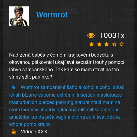
Wormrot
10031x
Nadržená babča v černém krajkovém bodýčku s
okovanou ptákovnicí ukájí své sexuální touhy pomocí
láhve šampaňského. Tak kam se mam stavit na ten
vinný střik paninko?
Wormrot
šampaňské
šáňo
alkohol
alcohol
alkáč
fetish
bizarre
extreme
extrémní
insertion
masturbace
masturbation
pierced
piercing
mature
zralá
mamina
mom
mommy
chubby
oplácaná
milf
milfka
amateur
amatérka
kunda
píča
vagina
pipina
cunt
twat
děvka
whore
porno
krajky
Video / XXX