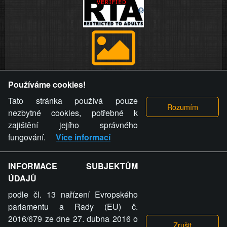
Provozovatel stránky si vyhrazuje právo odstranit fotografie,
Používáme cookies!
videa a komentáře. Osoba, které se toto opatření provozovatele
stránky týče, ani osoba, která umístila fotografii nebo video na
Tato stránka používá pouze
stránku, nemůže z důvodu odstranění fotografie, videa nebo
nezbytné cookies, potřebné k
komentáře pro výše uvedenou okolnost uplatnit vůči
zajištění jejího správného
provozovateli stránky žádný nárok na náhradu škody nebo
fungování.
Více informací
nemajetkové újmy.
INFORMACE SUBJEKTŮM
ZVRÁCENÝ.CZ - Svět není zvrácenej. To jen
ÚDAJŮ
ty lidi...
podle čl. 13 nařízení Evropského
parlamentu a Rady (EU) č.
2016/679 ze dne 27. dubna 2016 o