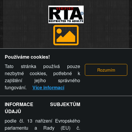
Provozovatel stránky si vyhrazuje právo odstranit fotografie,
Používáme cookies!
videa a komentáře. Osoba, které se toto opatření provozovatele
stránky týče, ani osoba, která umístila fotografii nebo video na
Tato stránka používá pouze
stránku, nemůže z důvodu odstranění fotografie, videa nebo
nezbytné cookies, potřebné k
komentáře pro výše uvedenou okolnost uplatnit vůči
zajištění jejího správného
provozovateli stránky žádný nárok na náhradu škody nebo
fungování.
Více informací
nemajetkové újmy.
INFORMACE SUBJEKTŮM
ZVRÁCENÝ.CZ - Svět není zvrácenej. To jen
ÚDAJŮ
ty lidi...
podle čl. 13 nařízení Evropského
parlamentu a Rady (EU) č.