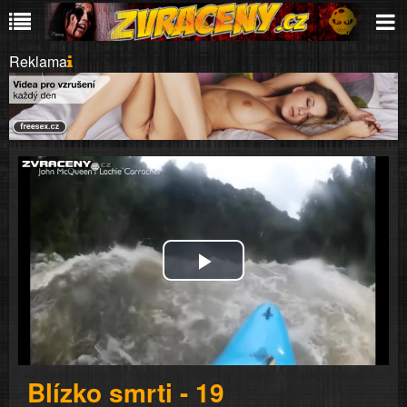
Reklama
Play
Video
Blízko smrti - 19