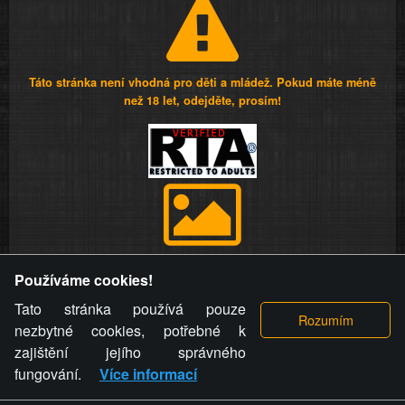
Táto stránka není vhodná pro děti a mládež. Pokud máte méně
než 18 let, odejděte, prosím!
Provozovatel stránky si vyhrazuje právo odstranit fotografie,
Používáme cookies!
videa a komentáře. Osoba, které se toto opatření provozovatele
stránky týče, ani osoba, která umístila fotografii nebo video na
Tato stránka používá pouze
stránku, nemůže z důvodu odstranění fotografie, videa nebo
nezbytné cookies, potřebné k
komentáře pro výše uvedenou okolnost uplatnit vůči
zajištění jejího správného
provozovateli stránky žádný nárok na náhradu škody nebo
fungování.
Více informací
nemajetkové újmy.