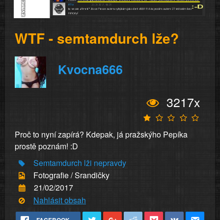
WTF - semtamdurch lže?
Kvocna666
3217x
Proč to nyní zapírá? Kdepak, já pražskýho Pepíka
prostě poznám! :D
Semtamdurch
lži
nepravdy
Fotografie / Srandičky
21/02/2017
Nahlásit obsah
FACEBOOK