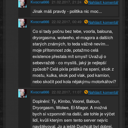
Kvocna666
21.02.2017, 21:24
Nahlásit komentář
Jinak máš pravdy - politika nic moc...
Kvocna666
22.02.2017, 00:49
Nahlásit komentář
Co si tady počnu bez tebe, voorla, balouna,
dryorgasma, wolweho, el-magora a dalších
starých známých, to teda vážně nevím...
moje přítomnost zde, potažmo celá
existence přestala mít smysl! Uvažuji o
sebevraždě - co myslíš, jaký je nejlepší
způsob? Celá pixla prášků na spaní, skok z
mostu, kulka, skok pod vlak, pod kamion,
nebo skočit pod kola nějakýmu motorkářovi?
Kvocna666
22.02.2017, 11:07
Nahlásit komentář
Doplnění: Ty, Kimbo, Voorel, Baloun,
Dryorgasm, Wolwe, El-Magor. A možná
bych si vzpomněl na další, ale tohle je výčet
lidí, kvůli kterým sem tento server nejvíc
navštěvoval. Jo a ještě Duchcát byl dobrej,