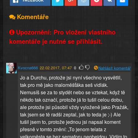
Komentáře
Upozornění: Pro vložení vlastního
komentáře je nutné se přihlásit.
Kvocna666
22.02.2017, 07:47
0
Nahlásit komentář
Jo a Durchu, protože jsi nyní všechno vysvětlil,
tak pro mě jako maloměšťáka seš vidlák.
Nemusíš se za to stydět nebo se vztekat, když tě
někdo tak označí, protože já to tušil celou dobu,
ale protože jsi působil vždy vyloženě jako Pražák,
tak jsem se tě radši zeptal, jak to teda je ;-) Ale
tušil jsem to, protože jednou jsi napsal koment
přesně v tomto znění: „To jenom telata z
velkoměsta se bez semaforu neobejdou. Vidím to