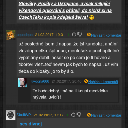
Slováky, Poláky a Ukrajince, avšak milující
víkendové grilování s přáteli, do nichž si na
CzechTeku kopla kdejaká želva
!
pepodepo
21.02.2017, 19:31
1
Nahlásit komentář
už posledně jsem ti napsal,že jsi kundolíz, anální
vlezdoprdelka, šplhoun, mentošek a pochopitelně
vypatlaný debil. neser se po čem je ti hovno a
tiborovi vlez..teď nevím jak bych to napsal. už vím
třeba do kloaky. jo to by šlo.
Kvocna666
21.02.2017, 20:40
Nahlásit komentář
To bude dobrý, máma ti koupí medvídka
mývala, uvidíš!
SkullWP
21.02.2017, 17:17
1
Nahlásit komentář
ses divnej