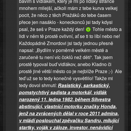
bavím s vidlákem, který je mi po lidský stránce
mnohem milejší, ačkoli mám z tebe kurva velkej
pocit, že něco z těch Pražáků do tebe časem
přece jen nasáklo - koneckonců jsi tady kdysi
psal, že seš v Praze každý den!
Tohle město a
lidi v něm tě prostě ovlivní, ať se ti to líbí nebo ne!
Každopádně Zmordovi jsi tady jednou přesně
napsal: „Bydlím v poměrně velkém městě a
zaručeně tu není víc čoklů než dětí“. Tak jsem
prostě typoval buď vidlákov, anebo Kladno či
prostě jiné větší město co je nejblíže Praze ;-) Ale
teď už se to tedy konečně vysvětlilo! Takže mi
tedy dovol shrnutí:
Rasistický, sarkastický,
pomstychtivý sadista a motorkář, vidlák
narozený 11. ledna 1982, během Silvestra
abstinující, vlastnící motorku značky Honda,
jenž na zvrácených dělal v roce 2011 admina,
v mládí poslouchal zpěvačku Sandru, milující
startky, voják v záloze, investor, nenávidící