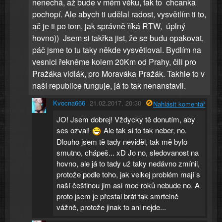
nenechá, až bude v mém věku, tak to chcanka
pochopí. Ale abych ti udělal radost, vysvětlím ti to,
ač je ti po tom, jak správně říká RTW, úplný
hovno)) Jsem si takřka jist, že se budu opakovat,
páč jsme to tu taky někde vysvětloval. Bydlím na
vesnici řekněme kolem 20Km od Prahy, čili pro
Pražáka vidlák, pro Moraváka Pražák. Takhle to v
naší republice funguje, já to tak nenanstavil.
Kvocna666
21.02.2017, 20:30
Nahlásit komentář
JO! Jsem dobrej! Vždycky tě donutím, aby
ses ozval!
Ale tak si to tak neber, no.
Dlouho jsem tě tady neviděl, tak mě bylo
smutno, chápeš... xD Jo no, sledovanost na
hovno, ale já to tady už taky nedávno zmínil,
protože podle toho, jak velkej problém mají s
naší češtinou jim asi moc roků nebude no. A
proto jsem je přestal brát tak smrtelně
vážně, protože jinak to ani nejde...