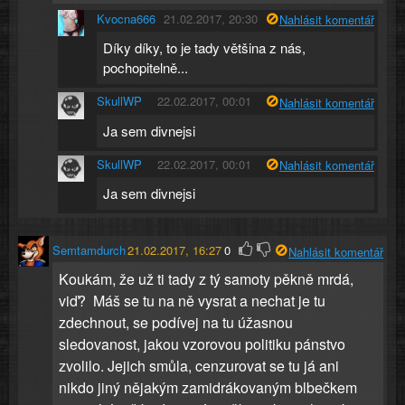
Kvocna666
21.02.2017, 20:30
Nahlásit komentář
Díky díky, to je tady většina z nás,
pochopitelně...
SkullWP
22.02.2017, 00:01
Nahlásit komentář
Ja sem divnejsi
SkullWP
22.02.2017, 00:01
Nahlásit komentář
Ja sem divnejsi
Semtamdurch
21.02.2017, 16:27
0
Nahlásit komentář
Koukám, že už ti tady z tý samoty pěkně mrdá,
viď? Máš se tu na ně vysrat a nechat je tu
zdechnout, se podívej na tu úžasnou
sledovanost, jakou vzorovou politiku pánstvo
zvolilo. Jejich smůla, cenzurovat se tu já ani
nikdo jiný nějakým zamidrákovaným blbečkem