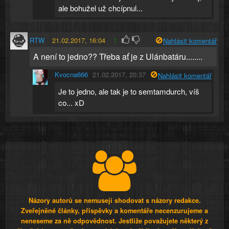
ale bohužel už chcípnul...
RTW
21.02.2017, 16:04
1
Nahlásit komentář
A není to jedno?? Třeba ať je z Ulánbatáru........
Kvocna666
21.02.2017, 20:37
Nahlásit komentář
Je to jedno, ale tak je to semtamdurch, víš
co... xD
Názory autorů se nemusejí shodovat s názory redakce.
Zveřejněné články, příspěvky a komentáře necenzurujeme a
neneseme za ně odpovědnost. Jestliže považujete některý z