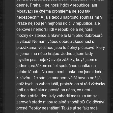
denně, Praha = nejhorší řidiči v republice, ani
Moraváci se čtyřma promilema nejsou tak
nebezpeční“. A já s tebou naprosto souhlasím! V
Praze nejsou jen nejhorší řidiči v republice, ale
celkově i nejhorší lidi v republice a nejhorší
možný existence a hlavně je tam plno dobroserů
a vítačů! Nemám vůbec dobrou zkušenost s
pražákama, většinou jsou to úplný píčusové, který
si jenom na něco hrajou. Jednou jsem tady
myslím psal nějaký svoje zážitky, když jsem s
jedním pražákem sdílel společnou chatku na
letním táboře. No comment - nakonec jsem došel
k závěru, že sám je mnohem větší hovno než já,
aniž bych to vůbec tušil, protože on si rád vždycky
hrál na drsňáka a prostě na něco, co není -
jednou přišel den, kdy zahodil masku a tím se
zároveň přede mnou totálně shodil! xD Od dětství
prostě Pepíky nesnáším! Takže já se fakt radši