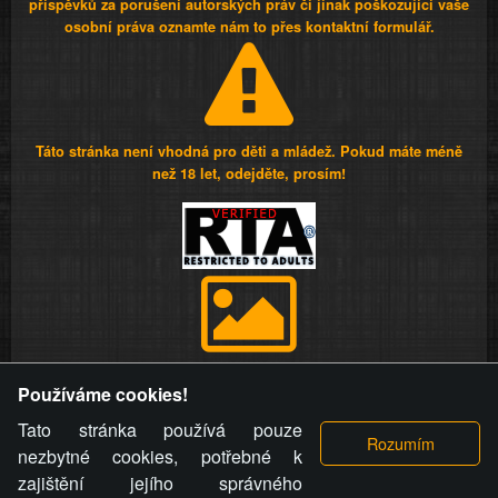
příspěvků za porušení autorských práv či jinak poškozující vaše
osobní práva oznamte nám to přes kontaktní formulář.
Táto stránka není vhodná pro děti a mládež. Pokud máte méně
než 18 let, odejděte, prosím!
Provozovatel stránky si vyhrazuje právo odstranit fotografie,
Používáme cookies!
videa a komentáře. Osoba, které se toto opatření provozovatele
stránky týče, ani osoba, která umístila fotografii nebo video na
Tato stránka používá pouze
stránku, nemůže z důvodu odstranění fotografie, videa nebo
nezbytné cookies, potřebné k
komentáře pro výše uvedenou okolnost uplatnit vůči
zajištění jejího správného
provozovateli stránky žádný nárok na náhradu škody nebo