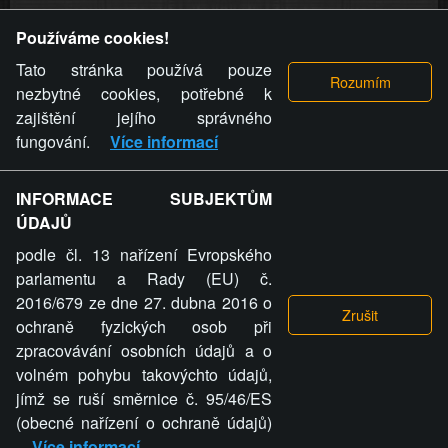
Provozovatel stránky si vyhrazuje právo odstranit fotografie,
Používáme cookies!
videa a komentáře. Osoba, které se toto opatření provozovatele
stránky týče, ani osoba, která umístila fotografii nebo video na
Tato stránka používá pouze
stránku, nemůže z důvodu odstranění fotografie, videa nebo
nezbytné cookies, potřebné k
komentáře pro výše uvedenou okolnost uplatnit vůči
zajištění jejího správného
provozovateli stránky žádný nárok na náhradu škody nebo
fungování.
Více informací
nemajetkové újmy.
INFORMACE SUBJEKTŮM
ZVRÁCENÝ.CZ - Svět není zvrácenej. To jen
ÚDAJŮ
ty lidi...
podle čl. 13 nařízení Evropského
parlamentu a Rady (EU) č.
2016/679 ze dne 27. dubna 2016 o
ochraně fyzických osob při
zpracovávání osobních údajů a o
ZVRÁCENÝ.CZ
volném pohybu takovýchto údajů,
jímž se ruší směrnice č. 95/46/ES
PRAVIDLA A PODMÍNKY
GDPR
COOKIES
(obecné nařízení o ochraně údajů)
Více informací