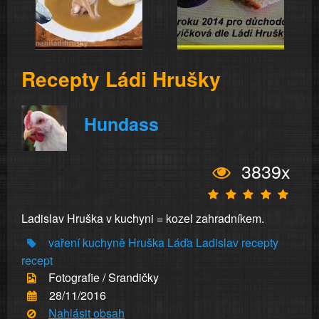
Recepty Ládi Hrušky
Hundass
3839x
Ladislav Hruška v kuchyni = kozel zahradníkem.
vaření
kuchyně
Hruška
Láďa
Ladislav
recepty
recept
Fotografie / Srandičky
28/11/2016
Nahlásit obsah