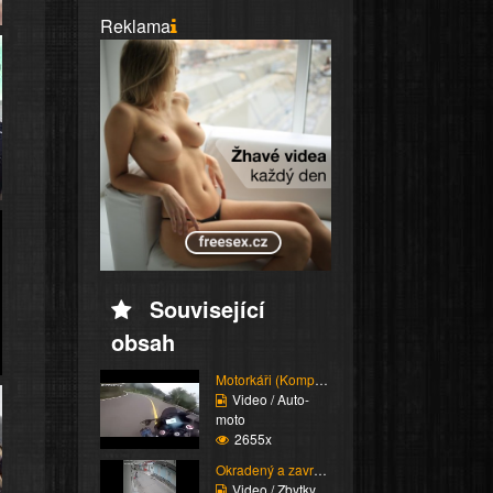
Reklama
Související
obsah
Motorkáři (Kompilace)
Video / Auto-
moto
2655x
Okradený a zavražděný
Video / Zbytky