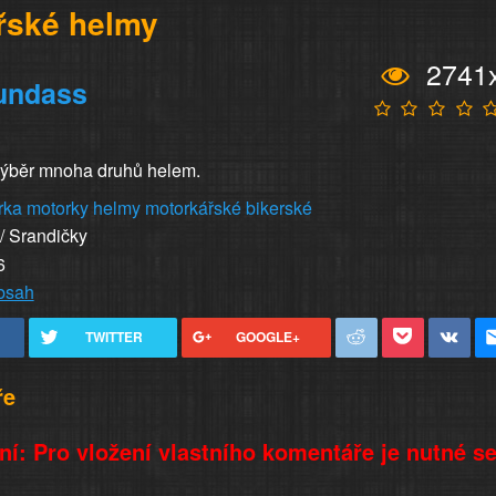
řské helmy
2741
undass
výběr mnoha druhů helem.
rka
motorky
helmy
motorkářské
bikerské
 / Srandičky
6
obsah
TWITTER
GOOGLE+
ře
í: Pro vložení vlastního komentáře je nutné s