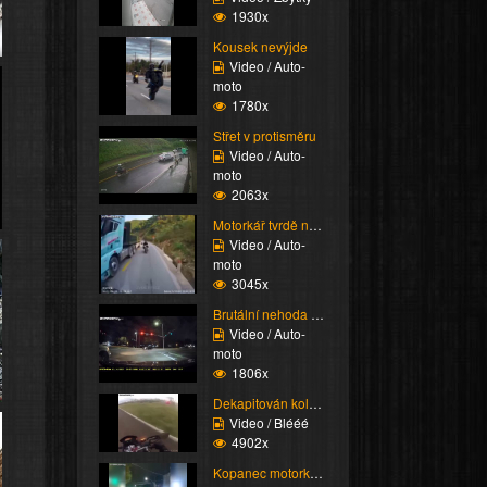
1930x
Kousek nevýjde
Video / Auto-
moto
1780x
Střet v protisměru
Video / Auto-
moto
2063x
Motorkář tvrdě narazí
Video / Auto-
moto
3045x
Brutální nehoda auta a...
Video / Auto-
moto
1806x
Dekapitován kolem
Video / Blééé
4902x
Kopanec motorkářovi ne...