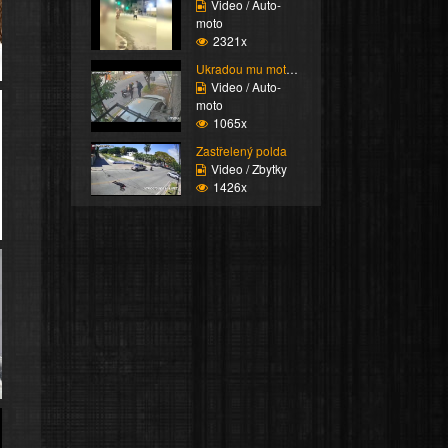
Video / Auto-
moto
2321x
Ukradou mu motorku
Video / Auto-
moto
1065x
Zastřelený polda
Video / Zbytky
1426x