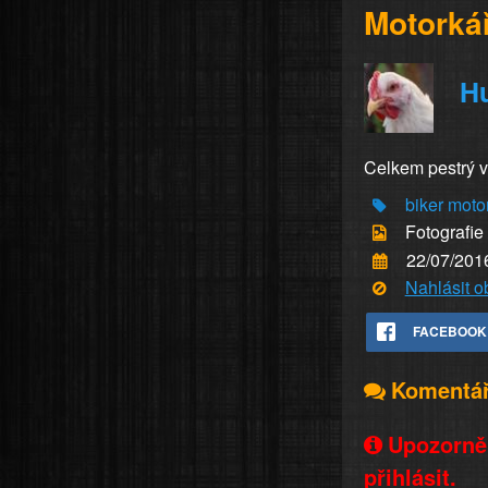
Motorká
H
Celkem pestrý 
biker
moto
Fotografie
22/07/201
Nahlásit 
FACEBOOK
Komentá
Upozorněn
přihlásit.