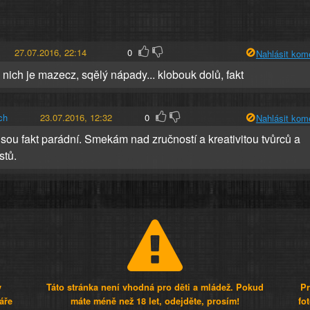
27.07.2016, 22:14
0
Nahlásit kom
 nich je mazecz, sqělý nápady... klobouk dolů, fakt
ch
23.07.2016, 12:32
0
Nahlásit kom
jsou fakt parádní. Smekám nad zručností a kreativitou tvůrců a
stů.
y
Táto stránka není vhodná pro děti a mládež. Pokud
Pr
áře
máte méně než 18 let, odejděte, prosím!
fo