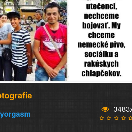
otografie
3483
ryorgasm