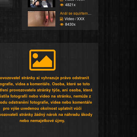
4821x
Anál se squirtem nakon...
Video / XXX
8430x
ovozovatel stránky si vyhrazuje právo odstranit
tografie, videa a komentáře. Osoba, které se toto
tření provozovatele stránky týče, ani osoba, která
stila fotografii nebo video na stránku, nemůže z
odu odstranění fotografie, videa nebo komentáře
pro výše uvedenou okolnost uplatnit vůči
vozovateli stránky žádný nárok na náhradu škody
nebo nemajetkové újmy.