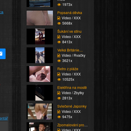
1973x
ka
Popsaná děvka
Video / XXX
5668x
Šukání ve stínu
Video / XXX
8413x
Velká Británie....
Video / Rvačky
3621x
Retro z pláže
Video / XXX
10525x
e
Elektřina na mostě
Video / Zbytky
2813x
Svlečené Japonky
Video / XXX
9475x
entář
Zpomalování provozu
Video / XXX