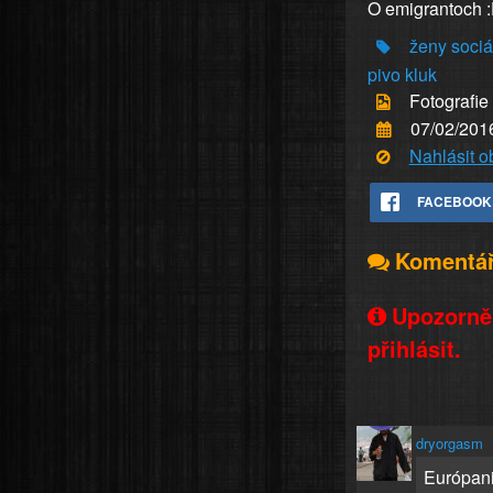
O emigrantoch 
ženy
sociá
pivo
kluk
Fotografie
07/02/201
Nahlásit 
FACEBOOK
Komentá
Upozorněn
přihlásit.
dryorgasm
Európani