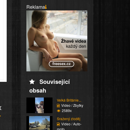
Reklama
Související
obsah
Velká Británie...
x
Video / Zbytky
2589x
Sražený zloděj
Video / Auto-
moto