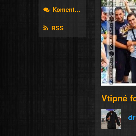
Komentáře
RSS
Vtipné f
d