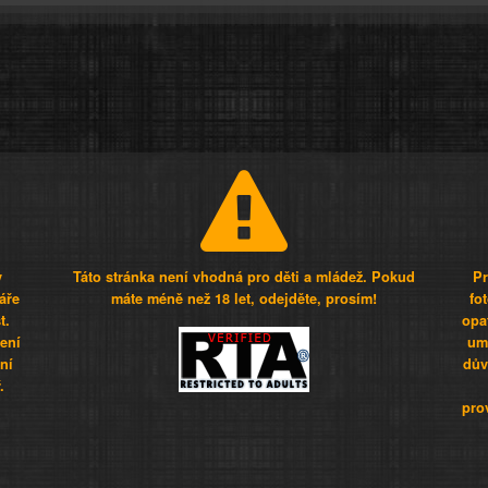
y
Táto stránka není vhodná pro děti a mládež. Pokud
Pr
áře
máte méně než 18 let, odejděte, prosím!
fo
t.
opa
šení
umí
ní
dův
.
pro