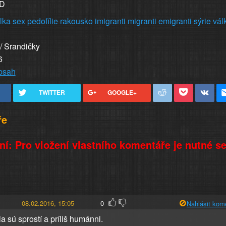
:D
lka
sex
pedofílie
rakousko
imigranti
migranti
emigranti
sýrie
vál
 / Srandičky
6
obsah
TWITTER
GOOGLE+
ře
í: Pro vložení vlastního komentáře je nutné s
08.02.2016, 15:05
0
Nahlásit kom
a sú sprostí a príliš humánni.