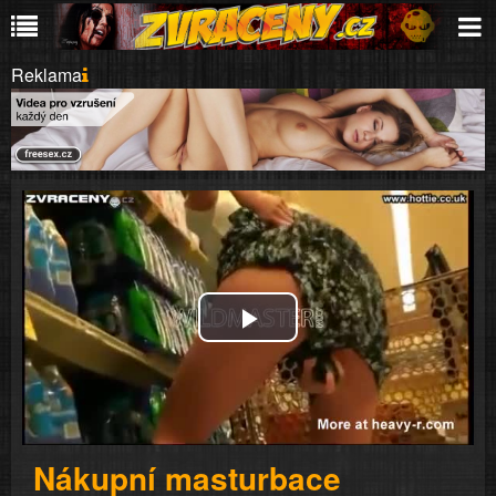
Reklama
Play
Video
Nákupní masturbace