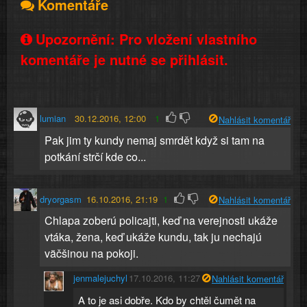
Komentáře
Upozornění: Pro vložení vlastního
komentáře je nutné se přihlásit.
lumian
30.12.2016, 12:00
1
Nahlásit komentář
Pak jim ty kundy nemaj smrdět když si tam na
potkání strčí kde co...
dryorgasm
16.10.2016, 21:19
1
Nahlásit komentář
Chlapa zoberú policajti, keď na verejnosti ukáže
vtáka, žena, keď ukáže kundu, tak ju nechajú
väčšinou na pokoji.
jenmalejuchyl
17.10.2016, 11:27
Nahlásit komentář
A to je asi dobře. Kdo by chtěl čumět na