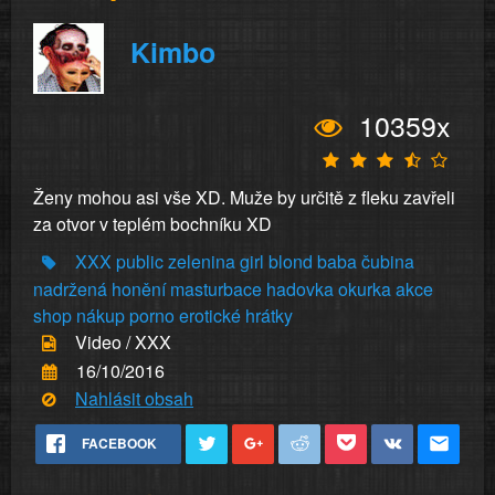
Kimbo
10359x
Ženy mohou asi vše XD. Muže by určitě z fleku zavřeli
za otvor v teplém bochníku XD
XXX
public
zelenina
girl
blond
baba
čubina
nadržená
honění
masturbace
hadovka
okurka
akce
shop
nákup
porno
erotické
hrátky
Video / XXX
16/10/2016
Nahlásit obsah
FACEBOOK