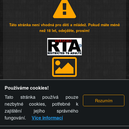
Táto stránka není vhodná pro děti a mládež. Pokud máte méně
než 18 let, odejděte, prosím!
Provozovatel stránky si vyhrazuje právo odstranit fotografie,
Používáme cookies!
videa a komentáře. Osoba, které se toto opatření provozovatele
stránky týče, ani osoba, která umístila fotografii nebo video na
Tato stránka používá pouze
stránku, nemůže z důvodu odstranění fotografie, videa nebo
nezbytné cookies, potřebné k
komentáře pro výše uvedenou okolnost uplatnit vůči
zajištění jejího správného
provozovateli stránky žádný nárok na náhradu škody nebo
fungování.
Více informací
nemajetkové újmy.