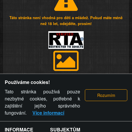
Táto stránka není vhodná pro děti a mládež. Pokud máte méně
než 18 let, odejděte, prosím!
Provozovatel stránky si vyhrazuje právo odstranit fotografie,
Používáme cookies!
videa a komentáře. Osoba, které se toto opatření provozovatele
stránky týče, ani osoba, která umístila fotografii nebo video na
Tato stránka používá pouze
stránku, nemůže z důvodu odstranění fotografie, videa nebo
nezbytné cookies, potřebné k
komentáře pro výše uvedenou okolnost uplatnit vůči
zajištění jejího správného
provozovateli stránky žádný nárok na náhradu škody nebo
fungování.
Více informací
nemajetkové újmy.
INFORMACE SUBJEKTŮM