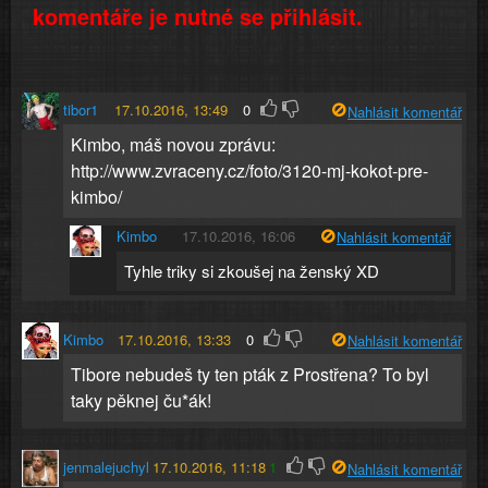
komentáře je nutné se přihlásit.
tibor1
17.10.2016, 13:49
0
Nahlásit komentář
Kimbo, máš novou zprávu:
http://www.zvraceny.cz/foto/3120-mj-kokot-pre-
kimbo/
Kimbo
17.10.2016, 16:06
Nahlásit komentář
Tyhle triky si zkoušej na ženský XD
Kimbo
17.10.2016, 13:33
0
Nahlásit komentář
Tibore nebudeš ty ten pták z Prostřena? To byl
taky pěknej ču*ák!
jenmalejuchyl
17.10.2016, 11:18
1
Nahlásit komentář