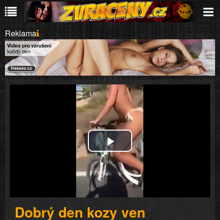
Reklama
Play
Video
Dobrý den kozy ven