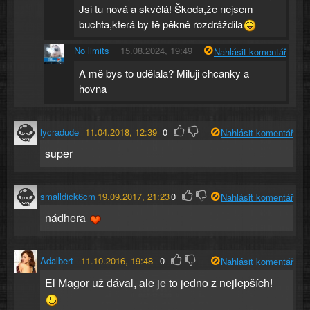
Jsi tu nová a skvělá! Škoda,že nejsem
buchta,která by tě pěkně rozdráždila
No limits
15.08.2024, 19:49
Nahlásit komentář
A mě bys to udělala? Miluji chcanky a
hovna
lycradude
11.04.2018, 12:39
0
Nahlásit komentář
super
smalldick6cm
19.09.2017, 21:23
0
Nahlásit komentář
nádhera
Adalbert
11.10.2016, 19:48
0
Nahlásit komentář
El Magor už dával, ale je to jedno z nejlepších!