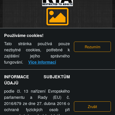
Provozovatel stránky si vyhrazuje právo odstranit fotografie,
Používáme cookies!
videa a komentáře. Osoba, které se toto opatření provozovatele
stránky týče, ani osoba, která umístila fotografii nebo video na
Tato stránka používá pouze
stránku, nemůže z důvodu odstranění fotografie, videa nebo
nezbytné cookies, potřebné k
komentáře pro výše uvedenou okolnost uplatnit vůči
zajištění jejího správného
provozovateli stránky žádný nárok na náhradu škody nebo
fungování.
Více informací
nemajetkové újmy.
INFORMACE SUBJEKTŮM
ZVRÁCENÝ.CZ - Svět není zvrácenej. To jen
ÚDAJŮ
ty lidi...
podle čl. 13 nařízení Evropského
parlamentu a Rady (EU) č.
2016/679 ze dne 27. dubna 2016 o
ochraně fyzických osob při