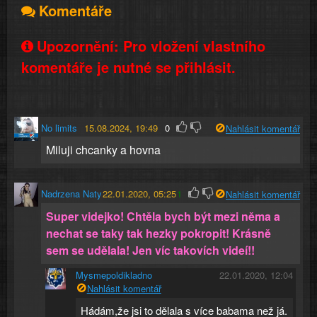
Komentáře
Upozornění: Pro vložení vlastního
komentáře je nutné se přihlásit.
No limits
15.08.2024, 19:49
0
Nahlásit komentář
Miluji chcanky a hovna
Nadrzena Naty
22.01.2020, 05:25
1
Nahlásit komentář
Super videjko! Chtěla bych být mezi něma a
nechat se taky tak hezky pokropit! Krásně
sem se udělala! Jen víc takovích videí!!
Mysmepoldikladno
22.01.2020, 12:04
Nahlásit komentář
Hádám,že jsi to dělala s více babama než já.