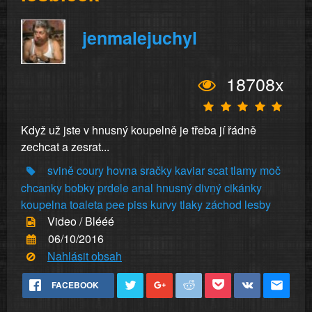
jenmalejuchyl
18708x
Když už jste v hnusný koupelně je třeba jí řádně
zechcat a zesrat...
svině
coury
hovna
sračky
kaviar
scat
tlamy
moč
chcanky
bobky
prdele
anal
hnusný
divný
cikánky
koupelna
toaleta
pee
piss
kurvy
tlaky
záchod
lesby
Video / Blééé
06/10/2016
Nahlásit obsah
FACEBOOK