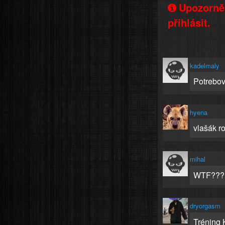
Upozorněn
přihlásit.
kadelmaly
Potrebov
hyena
vlašák r
mihal
WTF???
dryorgasm
Tréning 