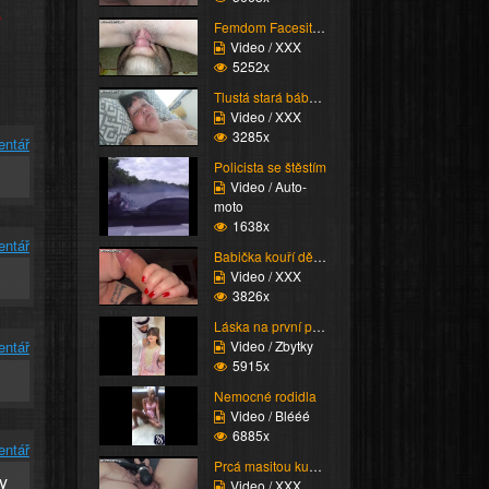
e
Femdom Facesitting vol...
Video / XXX
5252x
Tlustá stará bába vzdy...
Video / XXX
3285x
entář
Policista se štěstím
Video / Auto-
moto
1638x
entář
Babička kouří dědečka
Video / XXX
3826x
Láska na první pohled
Video / Zbytky
entář
5915x
Nemocné rodidla
Video / Blééé
6885x
entář
Prcá masitou kundu
y
Video / XXX