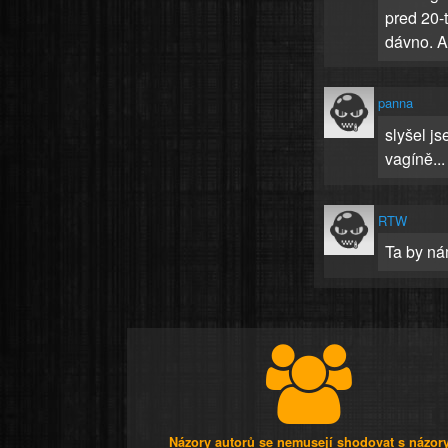
pred 20-
dávno. A
panna
slyšel js
vagíně..
RTW
Ta by nám 
Názory autorů se nemusejí shodovat s názor