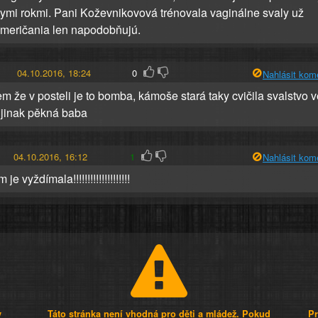
tymi rokmi. Pani Koževnikovová trénovala vaginálne svaly už
meričania len napodobňujú.
04.10.2016, 18:24
0
Nahlásit kom
em že v posteli je to bomba, kámoše stará taky cvičila svalstvo v
. jinak pěkná baba
04.10.2016, 16:12
1
Nahlásit kom
je vyždímala!!!!!!!!!!!!!!!!!!!!
y
Táto stránka není vhodná pro děti a mládež. Pokud
Pr