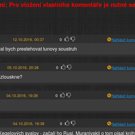
í: Pro vložení vlastního komentáře je nutné s
12.10.2016, 00:37
0
Nahlásit kom
al bych prestehovat tunovy soustruh
05.10.2016, 20:28
0
Nahlásit kom
ozlouskne?
04.10.2016, 19:28
0
Nahlásit kom
04.10.2016, 18:38
0
Nahlásit kom
Kegelových svalov - začali ho Rusi, Muranivskij o tom písal knih