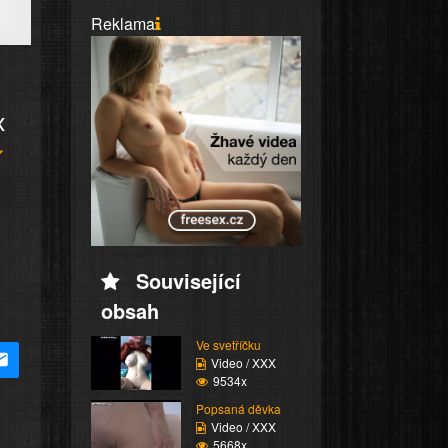
Reklama
x
Související
obsah
Ve svetříčku
Video / XXX
9534x
Popsaná děvka
Video / XXX
5668x