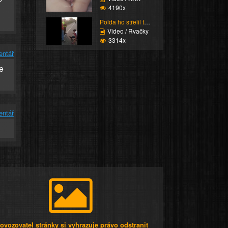
4190x
Polda ho střelil tak h...
Video / Rvačky
3314x
entář
e
entář
ovozovatel stránky si vyhrazuje právo odstranit