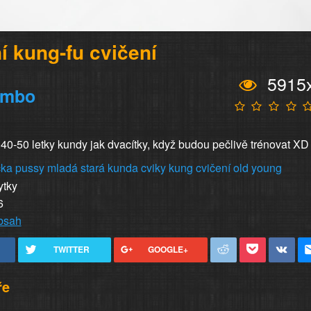
í kung-fu cvičení
5915
imbo
 40-50 letky kundy jak dvacítky, když budou pečlivě trénovat XD
čka
pussy
mladá
stará
kunda
cviky
kung
cvičení
old
young
ytky
6
obsah
TWITTER
GOOGLE+
ře