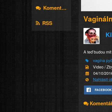
Komentáře
Vagináln
RSS
K
A teď budou mít
vagína
py
Video / Zb
04/10/201
Nahlásit 
FACEBOOK
Komentá