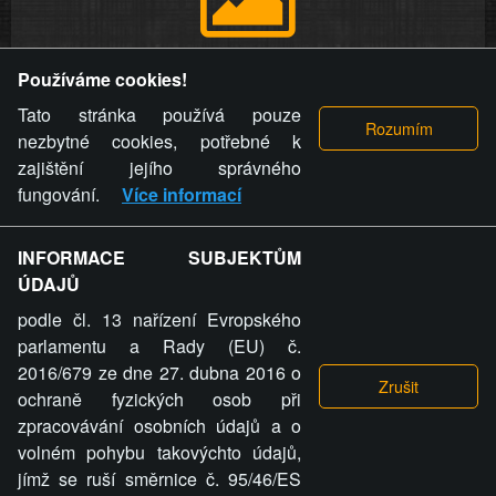
Provozovatel stránky si vyhrazuje právo odstranit fotografie,
Používáme cookies!
videa a komentáře. Osoba, které se toto opatření provozovatele
stránky týče, ani osoba, která umístila fotografii nebo video na
Tato stránka používá pouze
stránku, nemůže z důvodu odstranění fotografie, videa nebo
nezbytné cookies, potřebné k
komentáře pro výše uvedenou okolnost uplatnit vůči
zajištění jejího správného
provozovateli stránky žádný nárok na náhradu škody nebo
fungování.
Více informací
nemajetkové újmy.
INFORMACE SUBJEKTŮM
ZVRÁCENÝ.CZ - Svět není zvrácenej. To jen
ÚDAJŮ
ty lidi...
podle čl. 13 nařízení Evropského
parlamentu a Rady (EU) č.
2016/679 ze dne 27. dubna 2016 o
ochraně fyzických osob při
zpracovávání osobních údajů a o
ZVRÁCENÝ.CZ
volném pohybu takovýchto údajů,
jímž se ruší směrnice č. 95/46/ES
PRAVIDLA A PODMÍNKY
GDPR
COOKIES