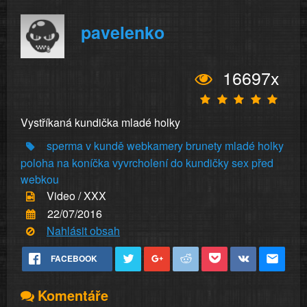
pavelenko
16697x
Vystříkaná kundička mladé holky
sperma v kundě
webkamery
brunety
mladé holky
poloha na koníčka
vyvrcholení do kundičky
sex před
webkou
Video / XXX
22/07/2016
Nahlásit obsah
FACEBOOK
Komentáře