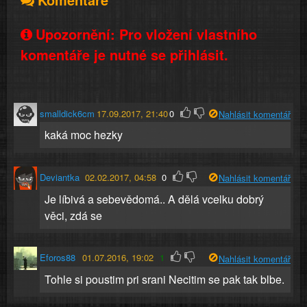
Upozornění: Pro vložení vlastního
komentáře je nutné se přihlásit.
smalldick6cm
17.09.2017, 21:40
0
Nahlásit komentář
kaká moc hezky
Deviantka
02.02.2017, 04:58
0
Nahlásit komentář
Je líbivá a sebevědomá.. A dělá vcelku dobrý
věci, zdá se
Eforos88
01.07.2016, 19:02
1
Nahlásit komentář
Tohle si poustim pri srani Necitim se pak tak blbe.