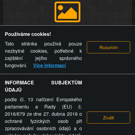
Provozovatel stránky si vyhrazuje právo odstranit fotografie,
Používáme cookies!
videa a komentáře. Osoba, které se toto opatření provozovatele
stránky týče, ani osoba, která umístila fotografii nebo video na
Tato stránka používá pouze
stránku, nemůže z důvodu odstranění fotografie, videa nebo
nezbytné cookies, potřebné k
komentáře pro výše uvedenou okolnost uplatnit vůči
zajištění jejího správného
provozovateli stránky žádný nárok na náhradu škody nebo
fungování.
Více informací
nemajetkové újmy.
INFORMACE SUBJEKTŮM
ZVRÁCENÝ.CZ - Svět není zvrácenej. To jen
ÚDAJŮ
ty lidi...
podle čl. 13 nařízení Evropského
parlamentu a Rady (EU) č.
2016/679 ze dne 27. dubna 2016 o
ochraně fyzických osob při
zpracovávání osobních údajů a o