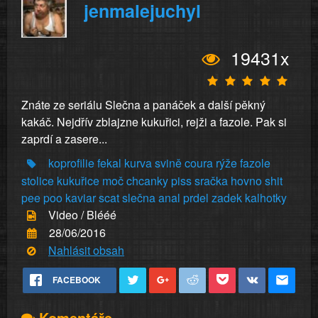
jenmalejuchyl
19431x
Znáte ze seriálu Slečna a panáček a další pěkný
kakáč. Nejdřív zblajzne kukuřici, rejži a fazole. Pak si
zaprdí a zasere...
koprofilie
fekal
kurva
svině
coura
rýže
fazole
stolice
kukuřice
moč
chcanky
piss
sračka
hovno
shit
pee
poo
kaviar
scat
slečna
anal
prdel
zadek
kalhotky
Video / Blééé
28/06/2016
Nahlásit obsah
FACEBOOK
Komentáře