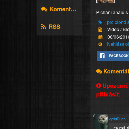
Komentáře
Píchání análu s
prc
blond
RSS
Video / Bl
08/06/201
Nahlásit 
FACEBOOK
Komentá
Upozorněn
přihlásit.
vydriDuch
...ta má 