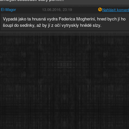
El-Magor
13.06.2016, 23:19
Nahlásit koment
Vypadá jako ta hnusná vydra Federica Mogherini, hned bych jí ho
šoupl do sedinky, až by jí z očí vytryskly hnědé slzy.