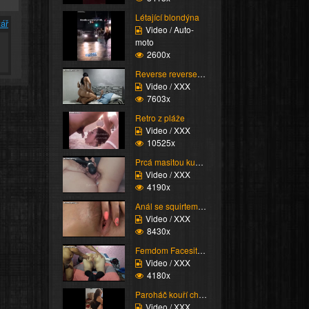
Létající blondýna
ář
Video / Auto-
moto
2600x
Reverse reverse cowgir...
Video / XXX
7603x
Retro z pláže
Video / XXX
10525x
Prcá masitou kundu
Video / XXX
4190x
Anál se squirtem nakon...
Video / XXX
8430x
Femdom Facesitting vol...
Video / XXX
4180x
Paroháč kouří chlapa
Video / XXX