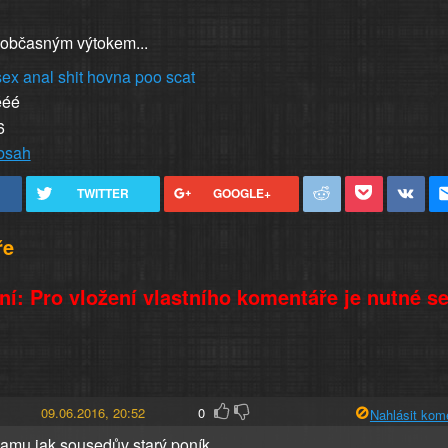
 občasným výtokem...
sex
anal
shit
hovna
poo
scat
ééé
6
obsah
TWITTER
GOOGLE+
ře
í: Pro vložení vlastního komentáře je nutné s
09.06.2016, 20:52
0
Nahlásit kom
tlamu,jak sousedův starý poník...