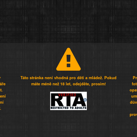
y
Táto stránka není vhodná pro děti a mládež. Pokud
Pr
áře
máte méně než 18 let, odejděte, prosím!
fo
t.
opa
šení
umí
ní
dův
.
pro