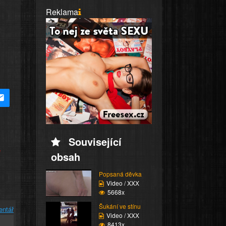
Reklama
Související
e
obsah
Popsaná děvka
Video / XXX
5668x
Šukání ve stínu
entář
Video / XXX
8413x