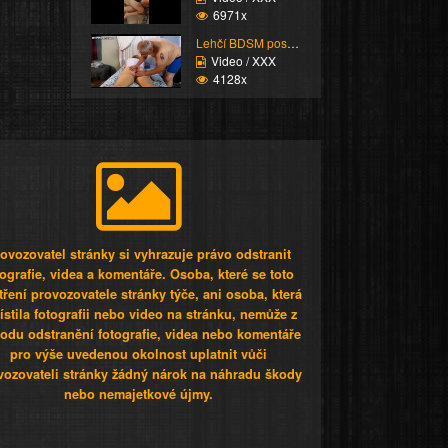
6971x
Lehčí BDSM postaršího ...
Video / XXX
4128x
ovozovatel stránky si vyhrazuje právo odstranit
tografie, videa a komentáře. Osoba, které se toto
tření provozovatele stránky týče, ani osoba, která
stila fotografii nebo video na stránku, nemůže z
odu odstranění fotografie, videa nebo komentáře
pro výše uvedenou okolnost uplatnit vůči
vozovateli stránky žádný nárok na náhradu škody
nebo nemajetkové újmy.