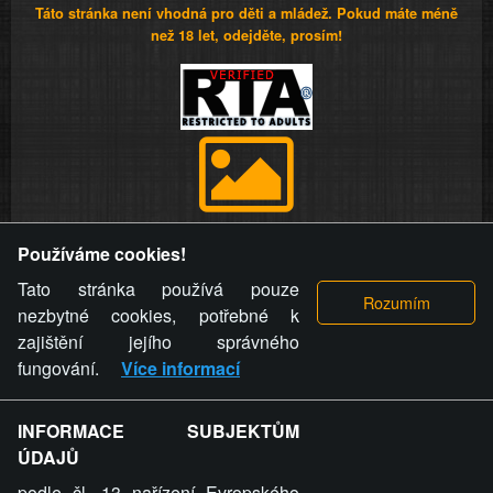
Táto stránka není vhodná pro děti a mládež. Pokud máte méně
než 18 let, odejděte, prosím!
Provozovatel stránky si vyhrazuje právo odstranit fotografie,
Používáme cookies!
videa a komentáře. Osoba, které se toto opatření provozovatele
stránky týče, ani osoba, která umístila fotografii nebo video na
Tato stránka používá pouze
stránku, nemůže z důvodu odstranění fotografie, videa nebo
nezbytné cookies, potřebné k
komentáře pro výše uvedenou okolnost uplatnit vůči
zajištění jejího správného
provozovateli stránky žádný nárok na náhradu škody nebo
fungování.
Více informací
nemajetkové újmy.
INFORMACE SUBJEKTŮM
ZVRÁCENÝ.CZ - Svět není zvrácenej. To jen
ÚDAJŮ
ty lidi...
podle čl. 13 nařízení Evropského