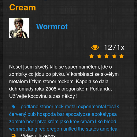
Cream
Wormrot
1271x
Nešel jsem skvělý klip se super námětem, jde o
zombíky co jdou po pivku. V kombinaci se skvělym
metalem lízlým stoner rockem. Kapela se dala
dohromady roku 2005 v oregonském Portlandu.
Užívejte kocovinu a zas někdy !
portland
stoner
rock
metal
experimental
tesák
červený
pub
hospoda
bar
apocalypse
apokalypsa
zombie
beer
pivo
krém
jako
krev
cream
like
blood
wormrot
fang
red
oregon
united
the
states
america
Video / Jukebox