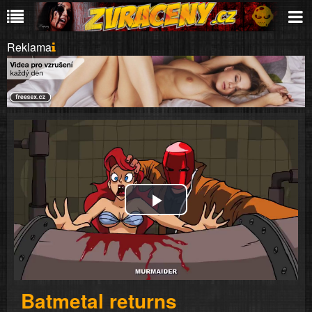
Reklama
Play
Video
Batmetal returns