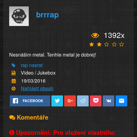
brrrap
1392x
Nesnášim metal. Tenhle metal je dobrej!
rap
nasrat
Video / Jukebox
19/03/2016
Nahlásit obsah
FACEBOOK
Komentáře
Upozornění: Pro vložení vlastního