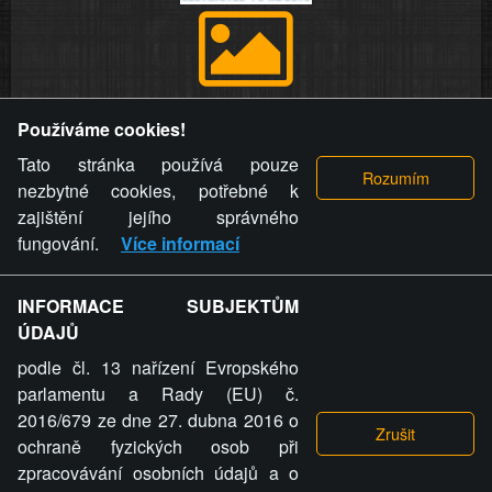
Provozovatel stránky si vyhrazuje právo odstranit fotografie,
Používáme cookies!
videa a komentáře. Osoba, které se toto opatření provozovatele
stránky týče, ani osoba, která umístila fotografii nebo video na
Tato stránka používá pouze
stránku, nemůže z důvodu odstranění fotografie, videa nebo
nezbytné cookies, potřebné k
komentáře pro výše uvedenou okolnost uplatnit vůči
zajištění jejího správného
provozovateli stránky žádný nárok na náhradu škody nebo
fungování.
Více informací
nemajetkové újmy.
INFORMACE SUBJEKTŮM
ZVRÁCENÝ.CZ - Svět není zvrácenej. To jen
ÚDAJŮ
ty lidi...
podle čl. 13 nařízení Evropského
parlamentu a Rady (EU) č.
2016/679 ze dne 27. dubna 2016 o
ochraně fyzických osob při
zpracovávání osobních údajů a o