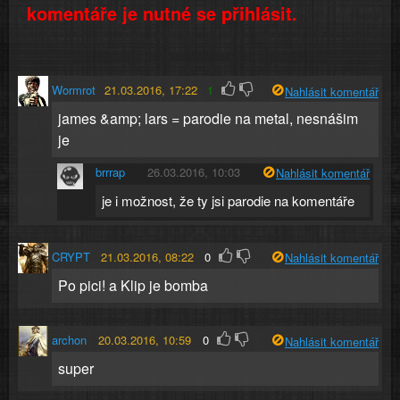
komentáře je nutné se přihlásit.
Wormrot
21.03.2016, 17:22
1
Nahlásit komentář
james &amp; lars = parodie na metal, nesnášim
je
brrrap
26.03.2016, 10:03
Nahlásit komentář
je i možnost, že ty jsi parodie na komentáře
CRYPT
21.03.2016, 08:22
0
Nahlásit komentář
Po pici! a Klip je bomba
archon
20.03.2016, 10:59
0
Nahlásit komentář
super