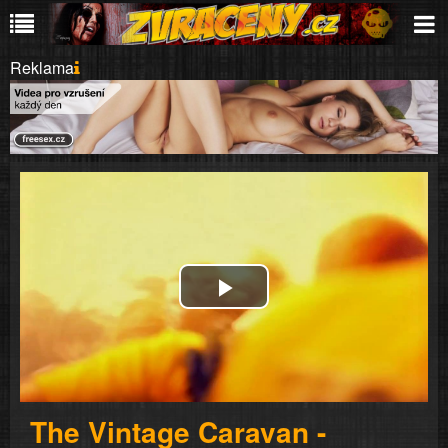
Reklama
Play
Video
The Vintage Caravan -