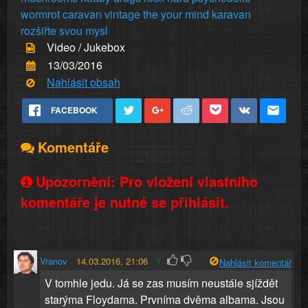
wormrot
caravan
vintage
the
your
mind
karavan
rozšiřte
svou
mysl
Video / Jukebox
13/03/2016
Nahlásit obsah
FACEBOOK
Komentáře
Upozornění: Pro vložení vlastního
komentáře je nutné se přihlásit.
Vranov
14.03.2016, 21:06
1
Nahlásit komentář
V tomhle jedu. Já se zas musím neustále sjíždět
starýma Floydama. Prvníma dvěma albama. Jsou