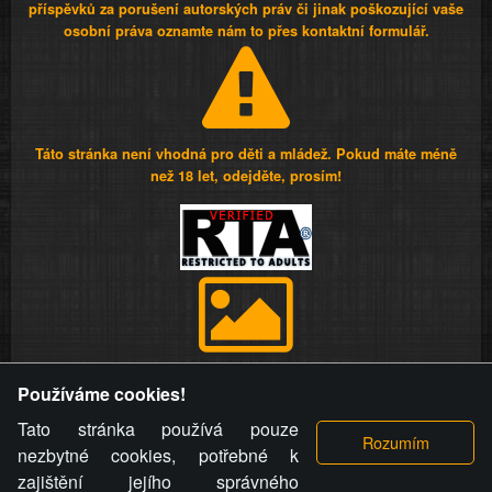
příspěvků za porušení autorských práv či jinak poškozující vaše
osobní práva oznamte nám to přes kontaktní formulář.
Táto stránka není vhodná pro děti a mládež. Pokud máte méně
než 18 let, odejděte, prosím!
Provozovatel stránky si vyhrazuje právo odstranit fotografie,
Používáme cookies!
videa a komentáře. Osoba, které se toto opatření provozovatele
stránky týče, ani osoba, která umístila fotografii nebo video na
Tato stránka používá pouze
stránku, nemůže z důvodu odstranění fotografie, videa nebo
nezbytné cookies, potřebné k
komentáře pro výše uvedenou okolnost uplatnit vůči
zajištění jejího správného
provozovateli stránky žádný nárok na náhradu škody nebo