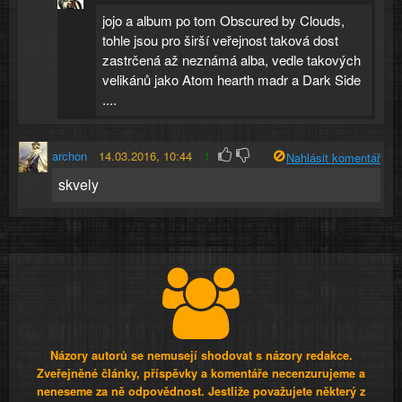
jojo a album po tom Obscured by Clouds,
tohle jsou pro širší veřejnost taková dost
zastrčená až neznámá alba, vedle takových
velikánů jako Atom hearth madr a Dark Side
....
archon
14.03.2016, 10:44
1
Nahlásit komentář
skvely
Názory autorů se nemusejí shodovat s názory redakce.
Zveřejněné články, příspěvky a komentáře necenzurujeme a
neneseme za ně odpovědnost. Jestliže považujete některý z