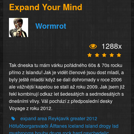
Expand Your Mind
Wormrot
1288x
Tak dneska tu mám várku pořádného 60s & 70s rocku
přímo z Islandu! Jak je vidět členové jsou dost mladí, a
byly ještě mladší když se dali dohromady v roce 2006
ale vážnější kapelou se stali až roku 2009. Jak jsem již
řekl kombinují odkaz let šedesátých a sedmdesátých s
dnešními vlivy. Vál pochází z předposlední desky
Voyage z roku 2012.
expand
area
Reykjavik
greater
2012
Höfuðborgarsvæði
Álftanes
iceland
island
drogy
lsd
mushrooms
houby
drugs
rock
hard
psychedelic