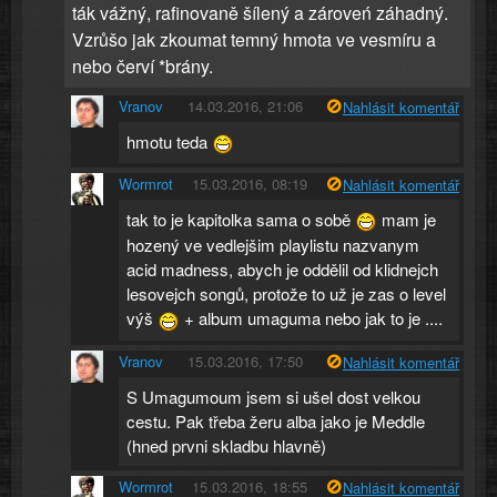
ták vážný, rafinovaně šílený a zároveń záhadný.
Vzrůšo jak zkoumat temný hmota ve vesmíru a
nebo červí *brány.
Vranov
14.03.2016, 21:06
Nahlásit komentář
hmotu teda
Wormrot
15.03.2016, 08:19
Nahlásit komentář
tak to je kapitolka sama o sobě
mam je
hozený ve vedlejšim playlistu nazvanym
acid madness, abych je oddělil od klidnejch
lesovejch songů, protože to už je zas o level
výš
+ album umaguma nebo jak to je ....
Vranov
15.03.2016, 17:50
Nahlásit komentář
S Umagumoum jsem si ušel dost velkou
cestu. Pak třeba žeru alba jako je Meddle
(hned prvni skladbu hlavně)
Wormrot
15.03.2016, 18:55
Nahlásit komentář