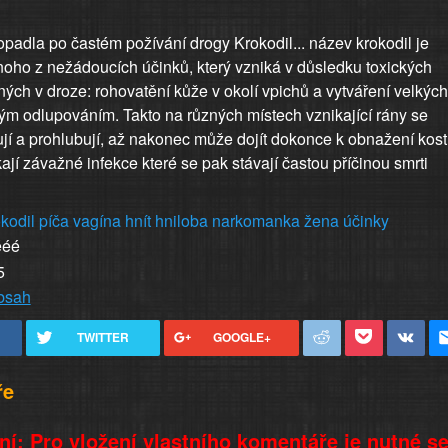
padla po častém požívání drogy Krokodil... název krokodil je
oho z nežádoucích účinků, který vzniká v důsledku toxických
ých v droze: rohovatění kůže v okolí vpichů a vytváření velkých
ým odlupováním. Takto na různých místech vznikající rány se
jí a prohlubují, až nakonec může dojít dokonce k obnažení kostí
ají závažné infekce které se pak stávají častou příčinou smrti
kodil
píča
vagína
hnít
hniloba
narkomanka
žena
účinky
ééé
5
obsah
TWITTER
GOOGLE+
ře
í: Pro vložení vlastního komentáře je nutné s