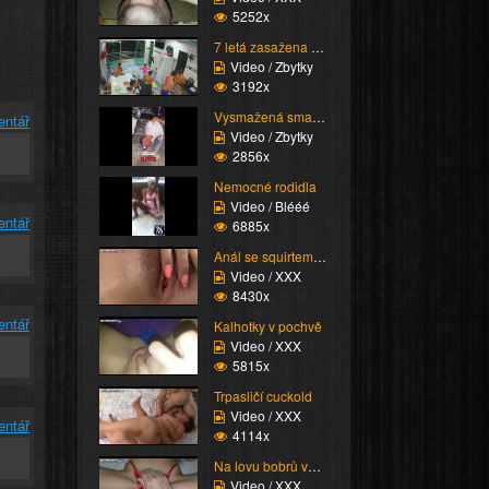
5252x
7 letá zasažena proude...
Video / Zbytky
3192x
Vysmažená smažka
entář
Video / Zbytky
2856x
Nemocné rodidla
Video / Blééé
entář
6885x
Anál se squirtem nakon...
Video / XXX
8430x
entář
Kalhotky v pochvě
Video / XXX
5815x
Trpasličí cuckold
Video / XXX
entář
4114x
Na lovu bobrů vol.73
Video / XXX