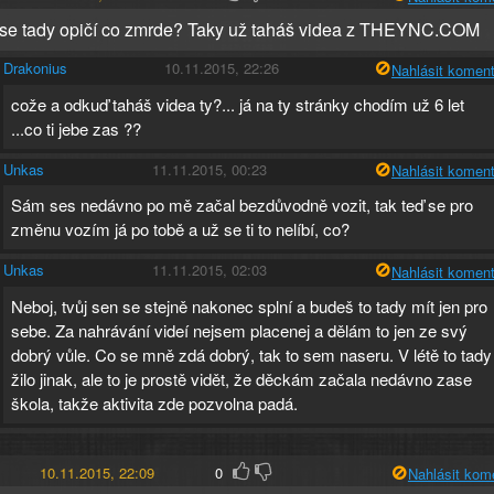
se tady opičí co zmrde? Taky už taháš videa z THEYNC.COM
Drakonius
10.11.2015, 22:26
Nahlásit koment
cože a odkuď taháš videa ty?... já na ty stránky chodím už 6 let
...co ti jebe zas ??
Unkas
11.11.2015, 00:23
Nahlásit koment
Sám ses nedávno po mě začal bezdůvodně vozit, tak teď se pro
změnu vozím já po tobě a už se ti to nelíbí, co?
Unkas
11.11.2015, 02:03
Nahlásit koment
Neboj, tvůj sen se stejně nakonec splní a budeš to tady mít jen pro
sebe. Za nahrávání videí nejsem placenej a dělám to jen ze svý
dobrý vůle. Co se mně zdá dobrý, tak to sem naseru. V létě to tady
žilo jinak, ale to je prostě vidět, že děckám začala nedávno zase
škola, takže aktivita zde pozvolna padá.
10.11.2015, 22:09
0
Nahlásit kom