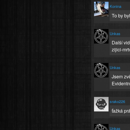
Konina
To by byl
Unkas
Další vi
zijici-mrt
Unkas
Jsem zvě
Evidentn
srako226
ťažká prá
Unkas