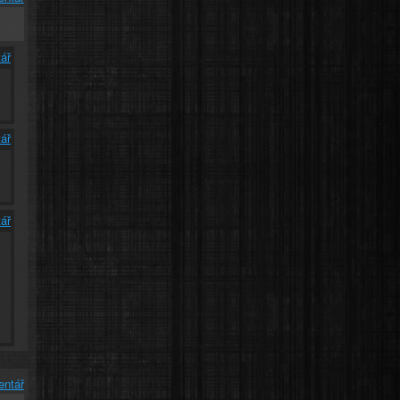
ář
ář
ář
entář