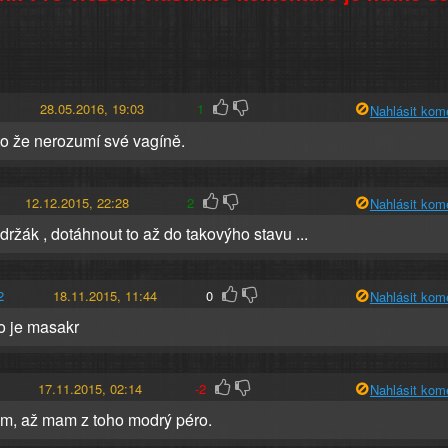
28.05.2016, 19:03
1
Nahlásit kom
o že nerozumí své vagíně.
12.12.2015, 22:28
2
Nahlásit kom
 držák , dotáhnout to až do takovýho stavu ...
2
18.11.2015, 11:44
0
Nahlásit kom
to je masakr
17.11.2015, 02:14
-2
Nahlásit kom
em, až mam z toho modrý péro.