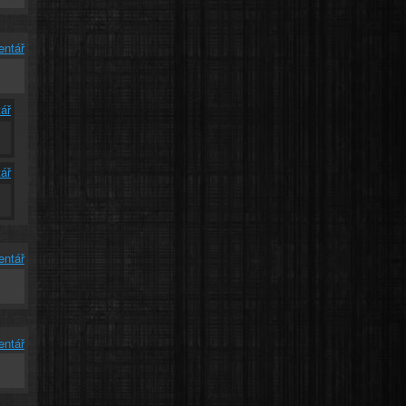
entář
ář
!
ář
entář
entář