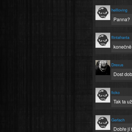
hellloving
Panna?
flintafranta
konečně 
Drexus
Dost dob
ficko
Tak ta u
Gerlach
Dobře jí t