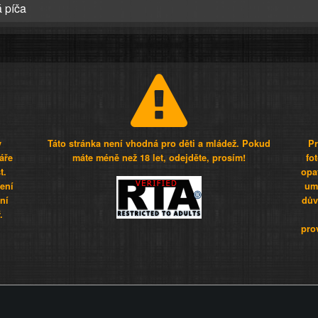
 píča
y
Táto stránka není vhodná pro děti a mládež. Pokud
Pr
áře
máte méně než 18 let, odejděte, prosím!
fo
t.
opa
šení
umí
ní
dův
.
pro
Z - Svět není zvrácenej. To jen