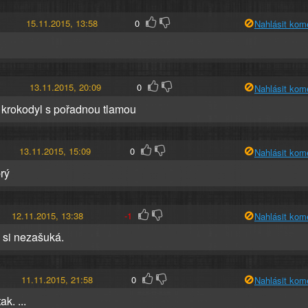
15.11.2015, 13:58
0
Nahlásit kom
13.11.2015, 20:09
0
Nahlásit kom
krokodyl s pořadnou tlamou
13.11.2015, 15:09
0
Nahlásit kom
rý
12.11.2015, 13:38
-1
Nahlásit kom
ž si nezašuká.
11.11.2015, 21:58
0
Nahlásit kom
ak. ...