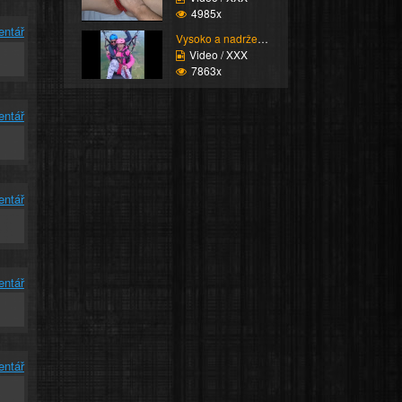
4985x
entář
Vysoko a nadržená
Video / XXX
7863x
entář
entář
entář
entář