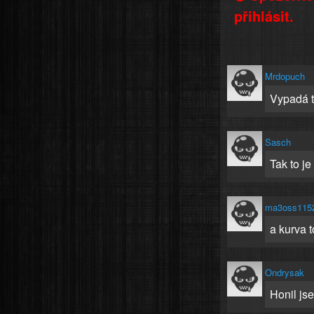
přihlásit.
Mrdopuch
Vypadá t
Sasch
Tak to je
ma3oss115
a kurva 
Ondrysak
Honil js