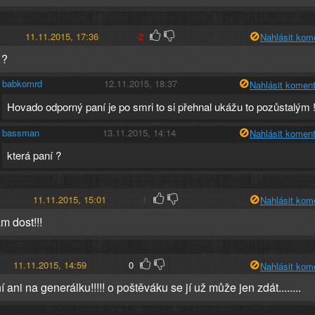
11.11.2015, 17:36
-2
Nahlásit kom
 ?
babkomrd
12.11.2015, 18:37
Nahlásit koment
Hovado odporný paní je po smri to si přehnal ukážu to pozůstalým 
bassman
13.11.2015, 14:14
Nahlásit koment
která paní ?
11.11.2015, 15:01
1
Nahlásit kom
m dost!!!
11.11.2015, 14:59
0
Nahlásit kom
í ani na generálku!!!!! o poštěváku se jí už může jen zdát........