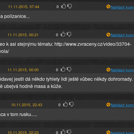
11.11.2015, 07:44
0
Nahlásit kom
a polízanice...
11.11.2015, 00:21
0
Nahlásit kom
deo k asi stejnýmu tématu: http://www.zvraceny.cz/video/33704-
vola/
11.11.2015, 00:00
0
Nahlásit kom
davej jestli dá někdo tyhlety lidi ještě vůbec někdy dohromady.
ě ubejvá hodně masa a kůže.
10.11.2015, 22:43
0
Nahlásit kom
ca v tom rusku.....
10.11.2015, 22:23
0
Nahlásit kom