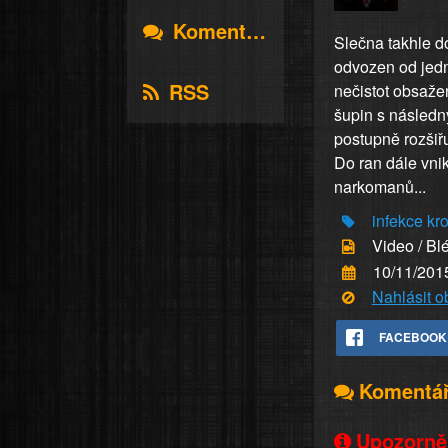
Komentáře
Slečna takhle do
odvozen od jedn
RSS
nečistot obsažen
šupin s následn
postupně rozšiřu
Do ran dále vnik
narkomanů...
infekce
kro
Video / Bl
10/11/201
Nahlásit 
FACEBOOK
Komentá
Upozorněn