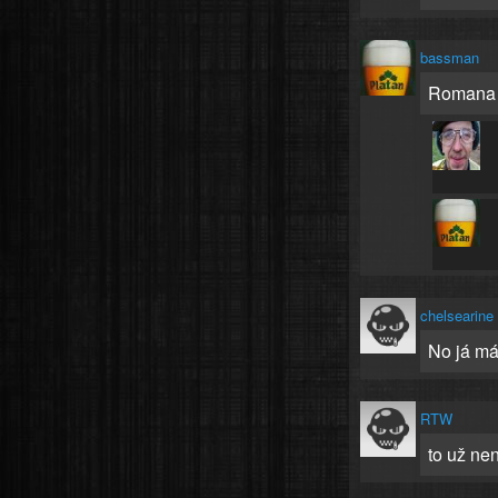
bassman
Romana
chelsearine
No já má
RTW
to už nen