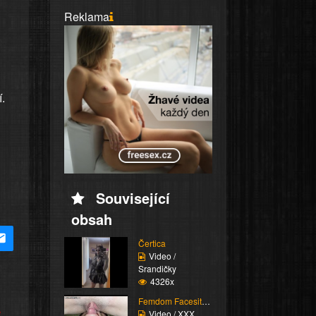
Reklama
.
Související
obsah
Čertica
Video /
Srandičky
4326x
Femdom Facesitting vol...
e
Video / XXX