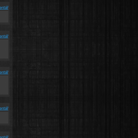
entář
entář
entář
entář
entář