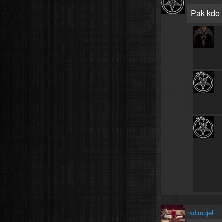
Pak kdo 
radimujel