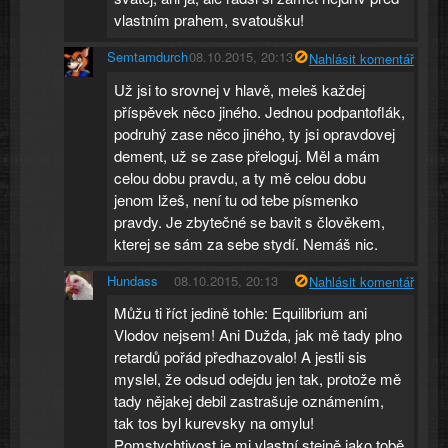
vlastním prahem, svatoušku!
Semtamdurch
08.10.2015, 20:13
Nahlásit komentář
Už jsi to srovnej v hlavě, meleš každej
příspěvek něco jiného. Jednou podpantoflák,
podruhý zase něco jiného, ty jsi opravdovej
dement, už se zase přeloguj. Měl a mám
celou dobu pravdu, a ty mě celou dobu
jenom lžeš, není tu od tebe písmenko
pravdy. Je zbytečné se bavit s člověkem,
kterej se sám za sebe stydí. Nemáš nic.
Hundass
08.10.2015, 20:13
Nahlásit komentář
Můžu ti říct jedině tohle: Equilibrium ani
Vlodov nejsem! Ani Dužda, jak mě tady plno
retardů pořád předhazovalo! A jestli sis
myslel, že odsud odejdu jen tak, protože mě
tady nějakej debil zastrašuje oznámením,
tak tos byl kurevsky na omylu!
Pomstychtivost je mi vlastní stejně jako tobě