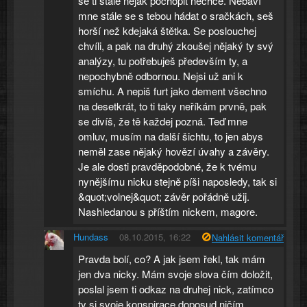
se ti stále nějak pochopit nechce. Nebaví
mne stále se s tebou hádat o sračkách, seš
horší než kdejaká štětka. Se poslouchej
chvíli, a pak na druhý zkoušej nějaký ty svý
analýzy, tu potřebuješ především ty, a
nepochybně odbornou. Nejsi už ani k
smíchu. A nepiš furt jako dement všechno
na desetkrát, to ti taky neříkám prvně, pak
se divíš, že tě každej pozná. Teď mne
omluv, musím na další šichtu, to jen abys
neměl zase nějaký hovězí úvahy a závěry.
Je ale dosti pravděpodobné, že k tvému
nynějšímu nicku stejně píši naposledy, tak si
&quot;volnej&quot; závěr pořádně užij.
Nashledanou s příštím nickem, magore.
Hundass
08.10.2015, 16:22
Nahlásit komentář
Pravda bolí, co? A jak jsem řekl, tak mám
jen dva nicky. Mám svoje slova čím doložit,
poslal jsem ti odkaz na druhej nick, zatímco
ty si svoje konspirace doposud ničím