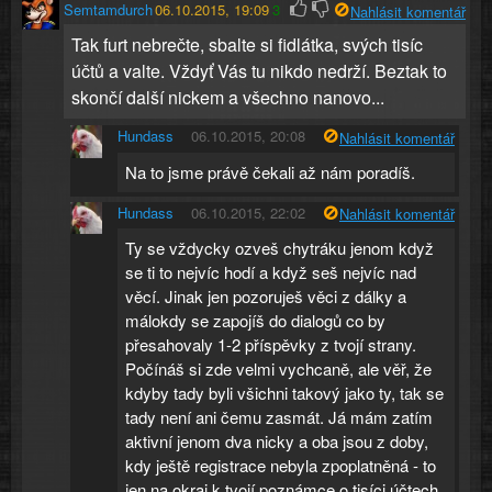
Semtamdurch
06.10.2015, 19:09
3
Nahlásit komentář
Tak furt nebrečte, sbalte si fidlátka, svých tisíc
účtů a valte. Vždyť Vás tu nikdo nedrží. Beztak to
skončí další nickem a všechno nanovo...
Hundass
06.10.2015, 20:08
Nahlásit komentář
Na to jsme právě čekali až nám poradíš.
Hundass
06.10.2015, 22:02
Nahlásit komentář
Ty se vždycky ozveš chytráku jenom když
se ti to nejvíc hodí a když seš nejvíc nad
věcí. Jinak jen pozoruješ věci z dálky a
málokdy se zapojíš do dialogů co by
přesahovaly 1-2 příspěvky z tvojí strany.
Počínáš si zde velmi vychcaně, ale věř, že
kdyby tady byli všichni takový jako ty, tak se
tady není ani čemu zasmát. Já mám zatím
aktivní jenom dva nicky a oba jsou z doby,
kdy ještě registrace nebyla zpoplatněná - to
jen na okraj k tvojí poznámce o tisíci účtech.