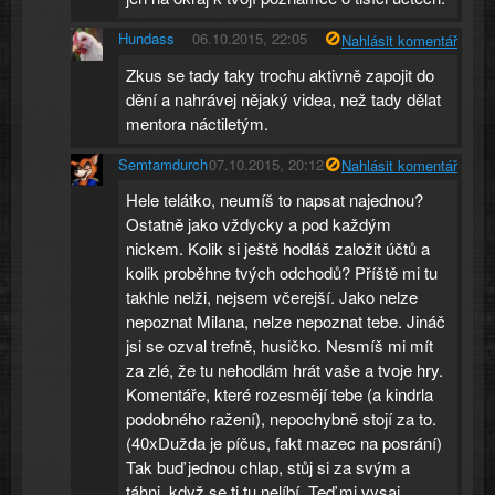
Hundass
06.10.2015, 22:05
Nahlásit komentář
Zkus se tady taky trochu aktivně zapojit do
dění a nahrávej nějaký videa, než tady dělat
mentora náctiletým.
Semtamdurch
07.10.2015, 20:12
Nahlásit komentář
Hele telátko, neumíš to napsat najednou?
Ostatně jako vždycky a pod každým
nickem. Kolik si ještě hodláš založit účtů a
kolik proběhne tvých odchodů? Příště mi tu
takhle nelži, nejsem včerejší. Jako nelze
nepoznat Milana, nelze nepoznat tebe. Jináč
jsi se ozval trefně, husičko. Nesmíš mi mít
za zlé, že tu nehodlám hrát vaše a tvoje hry.
Komentáře, které rozesmějí tebe (a kindrla
podobného ražení), nepochybně stojí za to.
(40xDužda je píčus, fakt mazec na posrání)
Tak buď jednou chlap, stůj si za svým a
táhni, když se ti tu nelíbí. Teď mi vysaj.