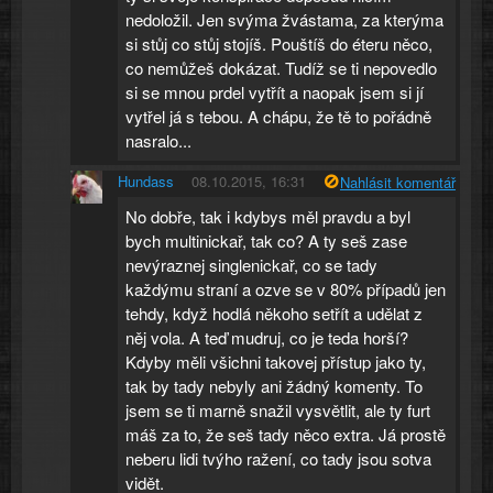
nedoložil. Jen svýma žvástama, za kterýma
si stůj co stůj stojíš. Pouštíš do éteru něco,
co nemůžeš dokázat. Tudíž se ti nepovedlo
si se mnou prdel vytřít a naopak jsem si jí
vytřel já s tebou. A chápu, že tě to pořádně
nasralo...
Hundass
08.10.2015, 16:31
Nahlásit komentář
No dobře, tak i kdybys měl pravdu a byl
bych multinickař, tak co? A ty seš zase
nevýraznej singlenickař, co se tady
každýmu straní a ozve se v 80% případů jen
tehdy, když hodlá někoho setřít a udělat z
něj vola. A teď mudruj, co je teda horší?
Kdyby měli všichni takovej přístup jako ty,
tak by tady nebyly ani žádný komenty. To
jsem se ti marně snažil vysvětlit, ale ty furt
máš za to, že seš tady něco extra. Já prostě
neberu lidi tvýho ražení, co tady jsou sotva
vidět.