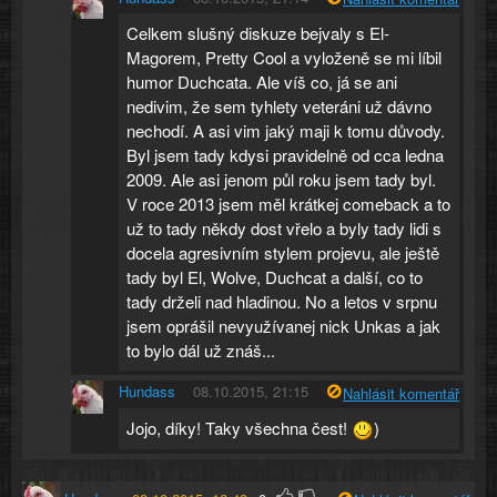
Celkem slušný diskuze bejvaly s El-
Magorem, Pretty Cool a vyloženě se mi líbil
humor Duchcata. Ale víš co, já se ani
nedivim, že sem tyhlety veteráni už dávno
nechodí. A asi vim jaký maji k tomu důvody.
Byl jsem tady kdysi pravidelně od cca ledna
2009. Ale asi jenom půl roku jsem tady byl.
V roce 2013 jsem měl krátkej comeback a to
už to tady někdy dost vřelo a byly tady lidi s
docela agresivním stylem projevu, ale ještě
tady byl El, Wolve, Duchcat a další, co to
tady drželi nad hladinou. No a letos v srpnu
jsem oprášil nevyužívanej nick Unkas a jak
to bylo dál už znáš...
Hundass
08.10.2015, 21:15
Nahlásit komentář
Jojo, díky! Taky všechna čest!
)