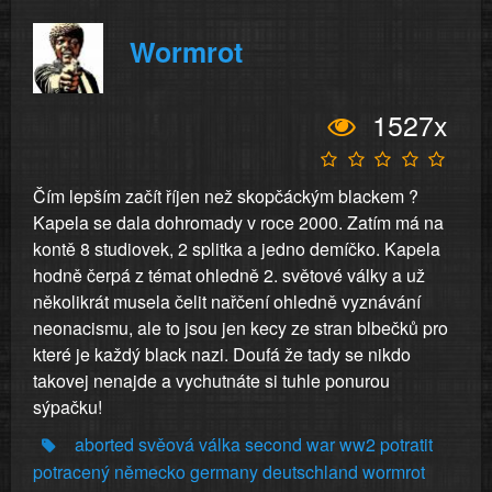
Wormrot
1527x
Čím lepším začít říjen než skopčáckým blackem ?
Kapela se dala dohromady v roce 2000. Zatím má na
kontě 8 studiovek, 2 splitka a jedno demíčko. Kapela
hodně čerpá z témat ohledně 2. světové války a už
několikrát musela čelit nařčení ohledně vyznávání
neonacismu, ale to jsou jen kecy ze stran blbečků pro
které je každý black nazi. Doufá že tady se nikdo
takovej nenajde a vychutnáte si tuhle ponurou
sýpačku!
aborted
svěová
válka
second
war
ww2
potratit
potracený
německo
germany
deutschland
wormrot