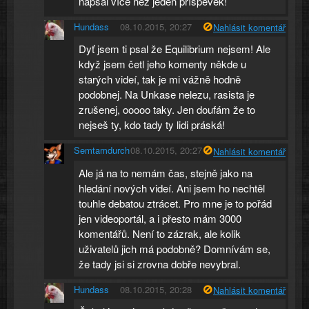
napsal více než jeden příspěvek!
Hundass
08.10.2015, 20:27
Nahlásit komentář
Dyť jsem ti psal že Equilibrium nejsem! Ale
když jsem četl jeho komenty někde u
starých videí, tak je mi vážně hodně
podobnej. Na Unkase nelezu, rasista je
zrušenej, ooooo taky. Jen doufám že to
nejseš ty, kdo tady ty lidi práská!
Semtamdurch
08.10.2015, 20:27
Nahlásit komentář
Ale já na to nemám čas, stejně jako na
hledání nových videí. Ani jsem ho nechtěl
touhle debatou ztrácet. Pro mne je to pořád
jen videoportál, a i přesto mám 3000
komentářů. Není to zázrak, ale kolik
uživatelů jich má podobně? Domnívám se,
že tady jsi si zrovna dobře nevybral.
Hundass
08.10.2015, 20:28
Nahlásit komentář