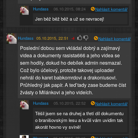
Hundass
06.10.2015, 08:24
Nahlásit komentář
Jen běž běž běž a už se nevracej!
Hundass
05.10.2015, 22:51
-4
Nahlásit komentář
Poslední dobou sem vkládal dobrý a zajímavý
videa a dokumenty rasista666 a jeho videa se
sem hodily, dokud ho debílek admin nesmazal.
Což bylo účelový, protože takovej uploader
nehrál do karet babkomrdovi a drakoniusovi.
Průhledný jak papír. A teď tady zase budeme číst
žvásty o Milánkovi a jeho videích.
Hundass
05.10.2015, 22:52
Nahlásit komentář
Těšil jsem se na druhej a třetí díl dokumentu
o branišovským lesu a kvůli vám uvidim tak
akorát hovno vy svině!