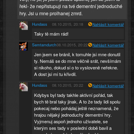
řekl- že nepřistupuji na tvé dementní jednoduché
hry. Jsi u mne prolhanej zmrd.
Hundass
08.10.2015, 20:18
Nahlásit komentář
Taky tě mám rád!
Semtamdurch
08.10.2015, 20:22
Nahlásit komentář
Jen jsem se bránil, k tomuhle jsi mne donutil
ty. Nemáš se do mne věčně srát, nevšímám
si nikoho, dokud si o to vysloveně neřekne.
A dost jsi mi tu křivdil.
Hundass
08.10.2015, 20:22
Nahlásit komentář
Kdybys byl tady takhle aktivní pořád, tak
bych tě bral taky jinak. A to že tady lidi spolu
pokecaj nebo pohádaj ještě neznamená, že
hrajou nějaký jednoduchý dementní hry.
Vyjmenuj aspoň jednoho uživatele, se
kterým ses tady v poslední době bavil a