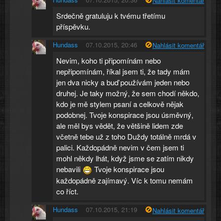
Nahlásit komentář
Srdečně gratuluju k tvému třetímu
příspěvku.
Hundass
07.10.2015, 20:46
Nahlásit komentář
Nevim, koho ti připomínám nebo
nepřipomínám, říkal jsem ti, že tady mám
jen dva nicky a buď používám jeden nebo
druhej. Je taky možný, že sem chodí někdo,
kdo je mě stylem psaní a celkově nějak
podobnej. Tvoje konspirace jsou úsměvný,
ale měl bys vědět, že většině lidem zde
včetně tebe už z toho Duždy totálně mrdá v
palici. Každopádně nevim v čem jsem ti
mohl někdy lhát, když jsme se zatím nikdy
nebavili
Tvoje konspirace jsou
každopádně zajímavý. Víc k tomu nemám
co říct.
Hundass
07.10.2015, 21:19
Nahlásit komentář