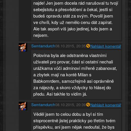
najde! Jen jsem docela rád narušoval tu tvojí
sebejistotu a přesvědčení a čekal, jestli si
budeš opravdu stát za svým. Povolil jsem
ve chvíli, kdy už nemělo cenu dát zapírat.
Ale tak aspoň víš jako jedinej, kdo jsem a
nejsem.
Semtamdurch
08.10.2015, 20:35
Nahlásit komentář
Polovina byla ale odstraněna vlastními
uživateli pro provar, část si ostatní nechali
urážkama vůči adminovi mířeně zabanovat,
a zbytek mají na kontě Milan s
Babkomrdem, samozřejmě asi oprávněně
za nájezdy, a skoro vždycky to hlásej do
předu. Asi takhle to vidím já.
Semtamdurch
08.10.2015, 20:39
Nahlásit komentář
Věděl jsem to celou dobu a byl si tím
stoprocentně jistej prakticky po třetím tvém
příspěvku, ani jsem nějak nedoufal, že bys