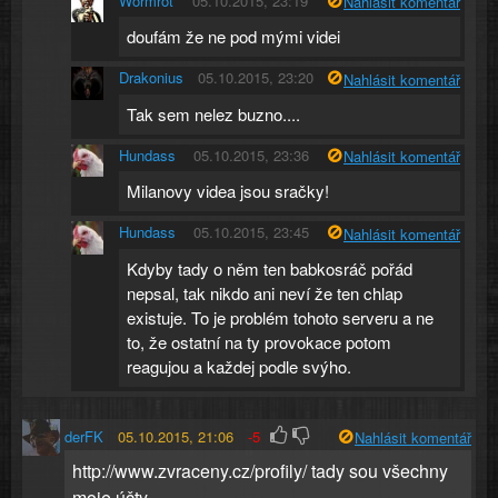
Wormrot
05.10.2015, 23:19
Nahlásit komentář
doufám že ne pod mými videi
Drakonius
05.10.2015, 23:20
Nahlásit komentář
Tak sem nelez buzno....
Hundass
05.10.2015, 23:36
Nahlásit komentář
Milanovy videa jsou sračky!
Hundass
05.10.2015, 23:45
Nahlásit komentář
Kdyby tady o něm ten babkosráč pořád
nepsal, tak nikdo ani neví že ten chlap
existuje. To je problém tohoto serveru a ne
to, že ostatní na ty provokace potom
reagujou a každej podle svýho.
derFK
05.10.2015, 21:06
-5
Nahlásit komentář
http://www.zvraceny.cz/profily/ tady sou všechny
moje účty