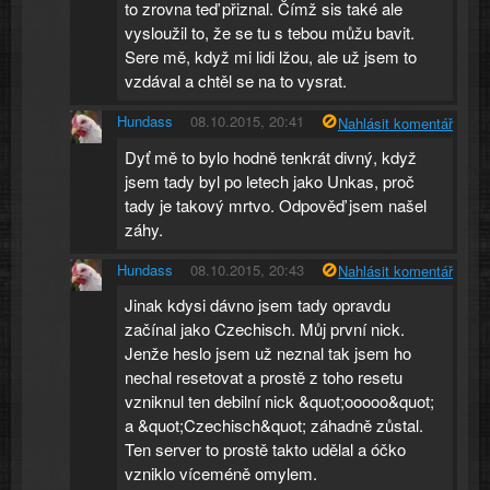
to zrovna teď přiznal. Čímž sis také ale
vysloužil to, že se tu s tebou můžu bavit.
Sere mě, když mi lidi lžou, ale už jsem to
vzdával a chtěl se na to vysrat.
Hundass
08.10.2015, 20:41
Nahlásit komentář
Dyť mě to bylo hodně tenkrát divný, když
jsem tady byl po letech jako Unkas, proč
tady je takový mrtvo. Odpověď jsem našel
záhy.
Hundass
08.10.2015, 20:43
Nahlásit komentář
Jinak kdysi dávno jsem tady opravdu
začínal jako Czechisch. Můj první nick.
Jenže heslo jsem už neznal tak jsem ho
nechal resetovat a prostě z toho resetu
vzniknul ten debilní nick &quot;ooooo&quot;
a &quot;Czechisch&quot; záhadně zůstal.
Ten server to prostě takto udělal a óčko
vzniklo víceméně omylem.