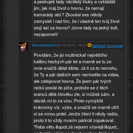
a peskuješ tady náctiletý kluky a vykládáš
jim, jak maj život o hovnu, že nemají
kamarády atd.? Zkoušel ses někdy
zamyslet i nad tím, že i vlastně ten tvůj život
stojí asi za hovno? Jsme tady na jedný lodi,
nezapomeň!
Semtamdurch
08.10.2015, 16:07
Nahlásit komentář
Povídám, že jsi multinickař největšího
kalibru hezkých pár let a marně se tu ze
mne snažíš dělat idiota. Já ti za to nemohu,
že Ty a pár dalších sem nechodíte na videa,
ale zafejsovat hovna. Že jsem pár tvých
nicků poslal do píče, protože se z těch
sranců dělá člověku zle, si můžeš sám, a
dáváš mi to za vinu. Proto vymýšlíš
krávoviny viz. výše, a snažíš se marně utřít
si se mnou prdel. Jenže čtení ti nikdy nešlo,
proto ti to vždy musím párkrát zopakovat.
Třeba větu &quot;Já nejsem včerejší&quot;,