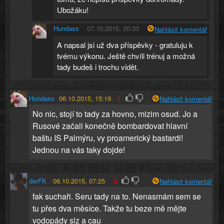
Ubožáku!
Hundass
07.10.2015, 20:33
Nahlásit komentář
A napsal jsi už dva příspěvky - gratuluju k
tvému výkonu. Ještě chvíli trénuj a možná
tady budeš i trochu vidět.
Hundass
06.10.2015, 15:19
-1
Nahlásit komentář
No nic, stojí to tady za hovno, mizim osud. Jo a
Rusové začali konečně bombardovat hlavní
baštu IS Palmýru, vy proamerický bastardi!
Jednou na vás taky dojde!
derFK
06.10.2015, 07:25
-3
Nahlásit komentář
fak suchaři. Seru tady na to. Nenasmám sem se
tu přes dva měsíce. Takže tu beze mě mějte
vodopády slz a cau