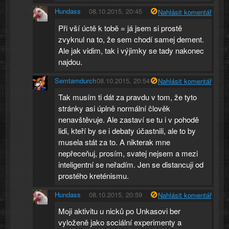
Hundass
08.10.2015, 20:45
Nahlásit komentář
Při vší úctě k tobě = já jsem si prostě
zvyknul na to, že sem chodí samej dement.
Ale jak vidim, tak i výjimky se tady nakonec
najdou.
Semtamdurch
08.10.2015, 20:54
Nahlásit komentář
Tak musím ti dát za pravdu v tom, že tyto
stránky asi úplně normální člověk
nenavštěvuje. Ale zastaví se tu i v pohodě
lidi, kteří by se i debaty účastnili, ale to by
musela stát za to. A nikterak mne
nepřeceňuj, prosím, svatej nejsem a mezi
inteligentní se neřadím. Jen se distancuji od
prostého kreténismu.
Hundass
08.10.2015, 20:59
Nahlásit komentář
Moji aktivitu u nicků po Unkasovi ber
vyloženě jako sociální experimenty a