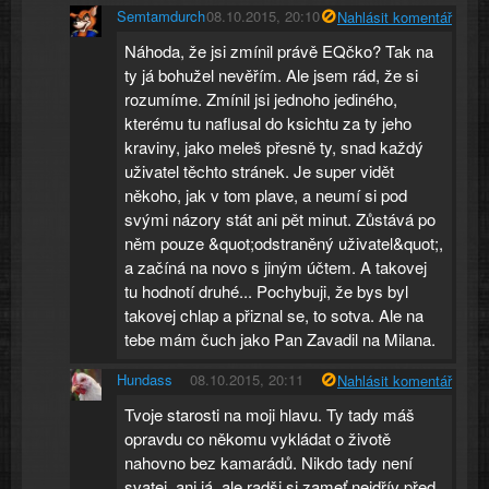
Semtamdurch
08.10.2015, 20:10
Nahlásit komentář
Náhoda, že jsi zmínil právě EQčko? Tak na
ty já bohužel nevěřím. Ale jsem rád, že si
rozumíme. Zmínil jsi jednoho jediného,
kterému tu naflusal do ksichtu za ty jeho
kraviny, jako meleš přesně ty, snad každý
uživatel těchto stránek. Je super vidět
někoho, jak v tom plave, a neumí si pod
svými názory stát ani pět minut. Zůstává po
něm pouze &quot;odstraněný uživatel&quot;,
a začíná na novo s jiným účtem. A takovej
tu hodnotí druhé... Pochybuji, že bys byl
takovej chlap a přiznal se, to sotva. Ale na
tebe mám čuch jako Pan Zavadil na Milana.
Hundass
08.10.2015, 20:11
Nahlásit komentář
Tvoje starosti na moji hlavu. Ty tady máš
opravdu co někomu vykládat o životě
nahovno bez kamarádů. Nikdo tady není
svatej, ani já, ale radši si zameť nejdřív před