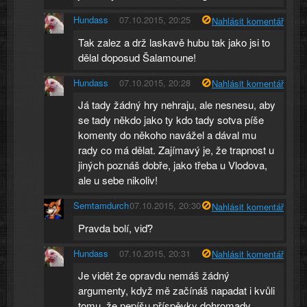
Hundass
07.10.2015, 20:25
Nahlásit komentář
Tak zalez a drž laskavě hubu tak jako jsi to
dělal doposud Šalamoune!
Hundass
07.10.2015, 20:28
Nahlásit komentář
Já tady žádný hry nehraju, ale nesnesu, aby
se tady někdo jako ty kdo tady sotva píše
komenty do někoho navážel a dával mu
rady co má dělat. Zajímavý je, že trapnost u
jiných poznáš dobře, jako třeba u Vlodova,
ale u sebe nikoliv!
Semtamdurch
07.10.2015, 20:30
Nahlásit komentář
Pravda bolí, viď?
Hundass
07.10.2015, 20:31
Nahlásit komentář
Je vidět že opravdu nemáš žádný
argumenty, když mě začínáš napadat i kvůli
tomu, že nepíšu příspěvky dohromady.