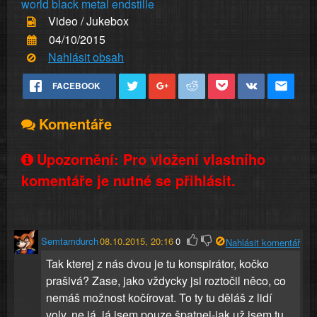
world
black
metal
endstille
Video / Jukebox
04/10/2015
Nahlásit obsah
FACEBOOK
Komentáře
Upozornění: Pro vložení vlastního
komentáře je nutné se přihlásit.
Semtamdurch
08.10.2015, 20:16
0
Nahlásit komentář
Tak kterej z nás dvou je tu konspirátor, kočko
prašivá? Zase, jako vždycky jsi roztočil něco, co
nemáš možnost kočírovat. To ty tu děláš z lidí
voly, ne já, já jsem pouze špatnej-jak už jsem tu