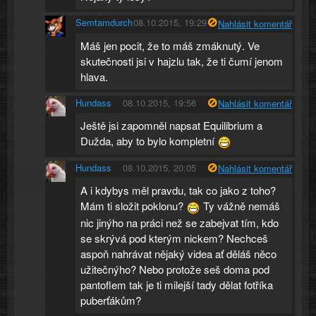
Semtamdurch
08.10.2015, 19:29
Nahlásit komentář
Máš jen pocit, že to máš zmáknutý. Ve
skutečnosti jsi v hajzlu tak, že ti čumí jenom
hlava.
Hundass
08.10.2015, 19:56
Nahlásit komentář
Ještě jsi zapomněl napsat Equilibrium a
Dužda, aby to bylo kompletní
Hundass
08.10.2015, 20:05
Nahlásit komentář
A i kdybys měl pravdu, tak co jako z toho?
Mám ti složit poklonu?
Ty vážně nemáš
nic jinýho na práci než se zabejvat tím, kdo
se skrývá pod kterým nickem? Nechceš
aspoň nahrávat nějaký videa ať děláš něco
užitečnýho? Nebo protože seš doma pod
pantoflem tak je ti milejší tady dělat fotříka
puberťákům?