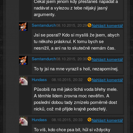
Čekal jsem jenom kdy přestaneš napadat a
nadávat a vylezou z tebe nějaký jasný
argumenty.
Semtamdurch
08.10.2015, 20:29
Nahlásit komentář
Jsi se posral? Kdo si myslíš že jsem, abych
tu někoho prásknul. K tomu bych se
nesnížil, a ani na to skutečně nemám čas.
Semtamdurch
08.10.2015, 20:30
Nahlásit komentář
To ty jsi na mne vyrazil s holí, nezapomínej.
Hundass
08.10.2015, 20:32
Nahlásit komentář
Působíš na mě jako tichá voda břehy mele.
A těmhle lidem zrovna moc nevěřim. A
poslední dobou tady zmizelo poměrně dost
nicků, což mě přijde krajně podezřelý.
Hundass
08.10.2015, 20:33
Nahlásit komentář
To víš, kdo chce psa bít, hůl si vždycky