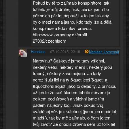
Pokud by tě to zajímalo konspirátore, tak
tohleto je můj druhej nick, ale už jsem ho
pěknejch pár let nepoužil = to jen tak aby
bylo mezi náma jasno, kdo tady lže a dělá
konspirace a kdo mluví pravdu.
http://www.zvraceny.cz/profil-
27002/czechisch/
Hundass
07.10.2015, 22:19
Nahlásit komentář
Narovinu? Šaškové jsme tady všichni,
některý větší, některý menší, některý jsou
trapný, některý zase nejsou. Já tady
nerozlišuju lidi na ty &quot;lepší&quot; a
&quot;horší&quot; jako to děláš ty. Z principu
už jen to že seš členem tohoto serveru je
celkem pod úroveň a všichni jsme tím
pádem na jedný lodi. Jinak pokud tvůj
uváděnej věk je skutečnej (jsem jen o pár let
mladší), tak by mě zajímalo, o čem je ten
tvůj život? Že chodíš zrovna sem už tolik let