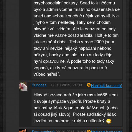
psychosociální pokusy. Snad to k něčemu
bylo a admin včetně místního osazenstva se
snad nad sebou konečně nějak zamyslí. Nic
jinýho v tom nehledej. Taky sem chodim
hlavně kvůli videím. Ale ta cenzura co tady
vládne mě vážně dost zarazila. Holt je to tím
jak se mění doba. Třeba v roce 2009 jsem
tady ani neviděl nějaký napadání někoho
někým, hádky ano, ale to co se tady děje
nyní opravdu ne. A podle toho to tady taky
vypadá, ale tvrdá cenzura to podle mě
vůbec neřeší.
Hundass
08.10.2015, 21:03
Nahlásit komentář
Hlavně nezapomeň že jako rasista666 jsem
ti svoje sympatie vyjádřil. Prostě krutý a
nelítostný lišák &quot;motorkář&quot; (nebo
si dosaď jiný slovo). Prostě sadistický lišák
jezdící na motorce, krutý a nelítostný
Semtamdurch
08.10.2015, 21:05
Nahlásit komentář