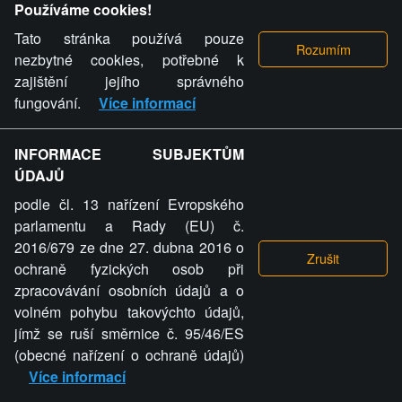
Používáme cookies!
jasně pane honduras,jenom vy jste letadlo
Tato stránka používá pouze
Hundass
05.10.2015, 22:37
Nahlásit komentář
nezbytné cookies, potřebné k
Nejsem žádnej Honduras. Můj nick vzniknul
zajištění jejího správného
takto: &quot;Hund&quot; znamená německy
fungování.
Více informací
pes a &quot;ass&quot; znamená německy
prdel. Takže se jedná o německo-anglickou
složeninu znamenající &quot;psí
INFORMACE SUBJEKTŮM
prdel&quot;.
ÚDAJŮ
podle čl. 13 nařízení Evropského
parlamentu a Rady (EU) č.
Hundass
05.10.2015, 12:32
-4
Nahlásit komentář
2016/679 ze dne 27. dubna 2016 o
Super
ochraně fyzických osob při
zpracovávání osobních údajů a o
Hundass
05.10.2015, 23:37
Nahlásit komentář
volném pohybu takovýchto údajů,
Proč ty mínusy? Protože to napsal cikán?
jímž se ruší směrnice č. 95/46/ES
(obecné nařízení o ochraně údajů)
archon
05.10.2015, 10:07
1
Více informací
Nahlásit komentář