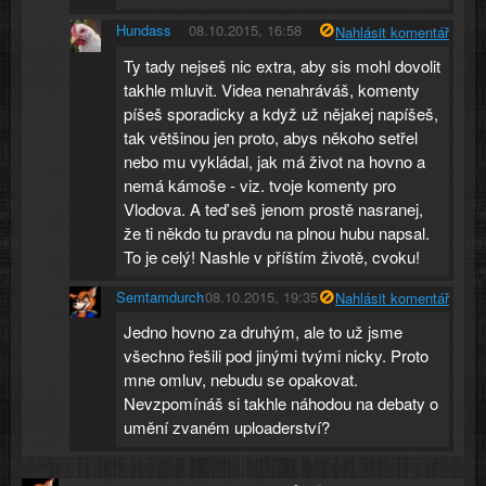
Hundass
08.10.2015, 16:58
Nahlásit komentář
Ty tady nejseš nic extra, aby sis mohl dovolit
takhle mluvit. Videa nenahráváš, komenty
píšeš sporadicky a když už nějakej napíšeš,
tak většinou jen proto, abys někoho setřel
nebo mu vykládal, jak má život na hovno a
nemá kámoše - viz. tvoje komenty pro
Vlodova. A teď seš jenom prostě nasranej,
že ti někdo tu pravdu na plnou hubu napsal.
To je celý! Nashle v příštím životě, cvoku!
Semtamdurch
08.10.2015, 19:35
Nahlásit komentář
Jedno hovno za druhým, ale to už jsme
všechno řešili pod jinými tvými nicky. Proto
mne omluv, nebudu se opakovat.
Nevzpomínáš si takhle náhodou na debaty o
umění zvaném uploaderství?