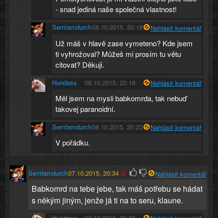
- snad jediná naše společná vlastnost!
Semtamdurch
08.10.2015, 20:18
Nahlásit komentář
Už máš v hlavě zase vymeteno? Kde jsem
ti vyhrožoval? Můžeš mi prosím tu větu
citovat? Děkuji.
Hundass
08.10.2015, 20:19
Nahlásit komentář
Měl jsem na mysli babkomrda, tak nebuď
takovej paranoidní.
Semtamdurch
08.10.2015, 20:23
Nahlásit komentář
V pořádku.
Semtamdurch
07.10.2015, 20:34
-2
Nahlásit komentář
Babkomrd na tebe jebe, tak máš potřebu se hádat
s někým jiným, jenže já ti na to seru, klaune.
Hundass
07.10.2015, 20:36