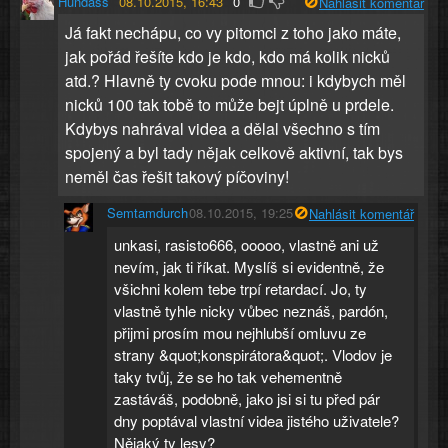
Hundass
08.10.2015, 16:43
0
Nahlásit komentář
Já fakt nechápu, co vy pitomci z toho jako máte,
jak pořád řešíte kdo je kdo, kdo má kolik nicků
atd.? Hlavně ty cvoku pode mnou: i kdybych měl
nicků 100 tak tobě to může bejt úplně u prdele.
Kdybys nahrával videa a dělal všechno s tím
spojený a byl tady nějak celkově aktivní, tak bys
neměl čas řešit takový píčoviny!
Semtamdurch
08.10.2015, 19:25
Nahlásit komentář
unkasi, rasisto666, ooooo, vlastně ani už
nevím, jak ti říkat. Myslíš si evidentně, že
všichni kolem tebe trpí retardací. Jo, ty
vlastně tyhle nicky vůbec neznáš, pardón,
přijmi prosím mou nejhlubší omluvu ze
strany &quot;konspirátora&quot;. Vlodov je
taky tvůj, že se ho tak vehementně
zastáváš, podobně, jako jsi si tu před pár
dny poptával vlastní videa jistého uživatele?
Nějaký ty lesy?