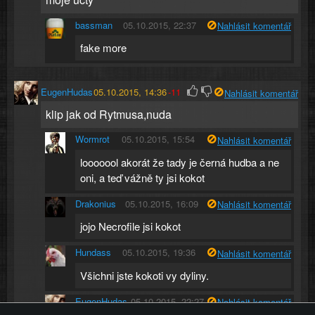
bassman
05.10.2015, 22:37
Nahlásit komentář
fake more
EugenHudas
05.10.2015, 14:36
-11
Nahlásit komentář
klip jak od Rytmusa,nuda
Wormrot
05.10.2015, 15:54
Nahlásit komentář
looooool akorát že tady je černá hudba a ne
oni, a teď vážně ty jsi kokot
Drakonius
05.10.2015, 16:09
Nahlásit komentář
jojo Necrofile jsi kokot
Hundass
05.10.2015, 19:36
Nahlásit komentář
Všichni jste kokoti vy dyliny.
EugenHudas
05.10.2015, 22:27
Nahlásit komentář