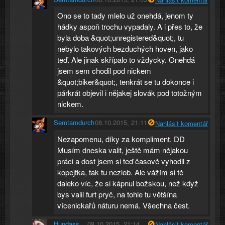
Ono se to tady mlelo už onehdá, jenom ty
hádky aspoň trochu vypadaly. A i přes to, že
byla doba &quot;unregistered&quot;, tu
nebylo takových bezduchých hoven, jako
teď. Ale jinak skřípalo to vždycky. Onehdá
jsem sem chodil pod nickem
&quot;biker&quot;, tenkrát se tu dokonce i
párkrát objevil i nějakej slovák pod totožným
nickem.
Semtamdurch
08.10.2015, 21:11
Nahlásit komentář
Nezapomenu, díky za kompliment. DD
Musím dneska valit, ještě mám nějakou
práci a dost jsem si teď časově vyhodil z
kopejtka, tak tu nezlob. Ale vážím si tě
daleko víc, že si kápnul božskou, než když
bys valil furt pryč, na tohle tu většína
vícenickařů náturu nemá. Všechna čest.
Hundass
08.10.2015, 21:14
Nahlásit komentář