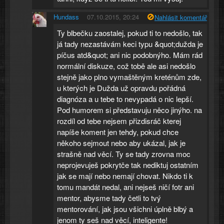
Hundass
07.10.2015, 20:24
Nahlásit komentář
Ty blbečku zaostalej, pokud ti to nedošlo, tak
já tady nezastávám keci typu &quot;dužda je
píčus atd&quot; ani nic podobnýho. Mám rád
normální diskuze, což tobě ale asi nedošlo
stejně jako plno vymaštěným kreténům zde,
u kterých je Dužda už opravdu pořádná
diagnóza a u tebe to nevypadá o nic lepší.
Pod humorem si představuju něco jinýho. na
rozdíl od tebe nejsem přizdisráč kterej
napíše koment jen tehdy, pokud chce
někoho sejmout nebo aby ukázal, jak je
strašně nad věcí. Ty se tady zrovna moc
neprojevuješ pokrytče tak nediktuj ostatním
jak se mají nebo nemají chovat. Nikdo ti k
tomu mandát nedal, ani nejseš ničí fotr ani
mentor, abysme tady četli to tvý
mentorování, jak jsou všichni úplně blbý a
jenom ty seš nad věcí, inteligente!